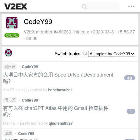
CodeY99
V2EX member #480260, joined on 2020-03-31 15:56:37
ONLINE
+08:00
Switch topics list
程序员
•
CodeY99
大项目中大家真的会用 Spec-Driven Development
48
吗？
Apr 27 • Lastly replied by
hehehawuhei
问与答
•
CodeY99
有可以在 chatGPT Atlas 中用的 Gmail 检查插件
1
吗？
Mar 15 • Lastly replied by
qingfeng9527
游戏
•
CodeY99