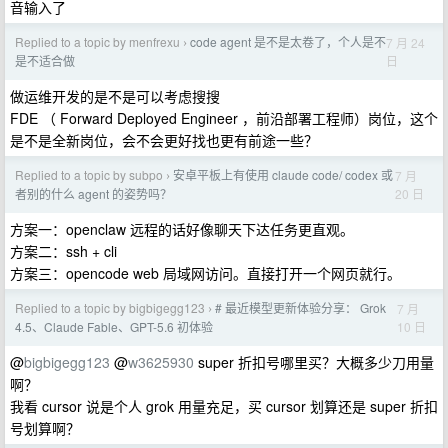
音输入了
Replied to a topic by menfrexu
code agent 是不是太卷了，个人是不
7 月 24
›
日
是不适合做
做运维开发的是不是可以考虑搜搜
FDE （ Forward Deployed Engineer ，前沿部署工程师）岗位，这个
是不是全新岗位，会不会更好找也更有前途一些？
Replied to a topic by subpo
安卓平板上有使用 claude code/ codex 或
7 月
›
20 日
者别的什么 agent 的姿势吗？
方案一：openclaw 远程的话好像聊天下达任务更直观。
方案二：ssh + cli
方案三：opencode web 局域网访问。直接打开一个网页就行。
Replied to a topic by bigbigegg123
# 最近模型更新体验分享： Grok
7 月
›
10 日
4.5、Claude Fable、GPT-5.6 初体验
@
bigbigegg123
@
w3625930
super 折扣号哪里买？大概多少刀用量
啊？
我看 cursor 说是个人 grok 用量充足，买 cursor 划算还是 super 折扣
号划算啊？