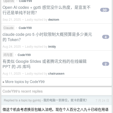
OpenAI
•
CodeY99
Open AI codex + gpt5 感觉没什么热度，是宣发不
30
行还是单纯不好用？
Sep 21, 2025 • Lastly replied by
dwztom
Claude
•
CodeY99
claude code pro 5 小时软限制大概预算是多少美元
4
的 Token？
Aug 24, 2025 • Lastly replied by
imldy
问与答
•
CodeY99
有类似 Google Slides 或者腾讯文档的在线编辑
2
PPT 的 JS 库吗
Aug 11, 2025 • Lastly replied by
chairuosen
More topics by CodeY99
»
CodeY99's recent replies
Replied to a topic by gyinbj
我的电脑一到单位，就卡的要死！
7 月 24 日
›
借这个机会考虑换豆包输入法吧。现在个人百分之八九十已经在用语