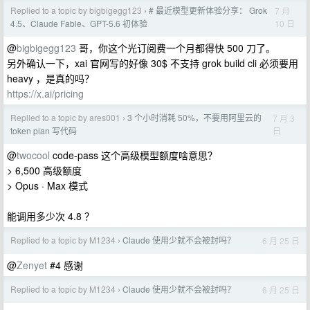
Replied to a topic by bigbigegg123
# 最近模型更新体验分享： Grok
7 月
›
10 日
4.5、Claude Fable、GPT-5.6 初体验
@
bigbigegg123
哥，你这个光订阅费一个月都得快 500 刀了。
另外确认一下，xai 官网写的好像 30$ 不支持 grok build cli 必须要用
heavy ，是真的吗？
https://x.ai/pricing
Replied to a topic by ares001
3 个小时消耗 50%，不要用阿里云的
7 月 3
›
日
token plan 写代码
@
twocool
code-pass 这个高级模型额度啥意思？
> 6,500 高级额度
> Opus · Max 模式
能调用多少次 4.8 ？
Replied to a topic by M1234
Claude 使用少就不会被封吗？
6 月 25 日
›
@
Zenyet
#4 感谢
Replied to a topic by M1234
Claude 使用少就不会被封吗？
6 月 25 日
›