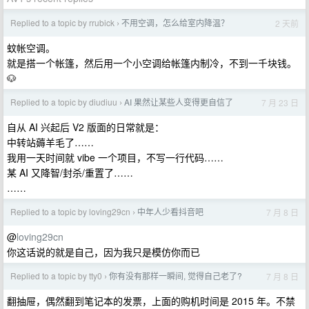
Replied to a topic by rrubick
不用空调，怎么给室内降温？
2 天前
›
蚊帐空调。
就是搭一个帐篷，然后用一个小空调给帐篷内制冷，不到一千块钱。
🐶
Replied to a topic by diudiuu
AI 果然让某些人变得更自信了
7 月 23 日
›
自从 AI 兴起后 V2 版面的日常就是：
中转站薅羊毛了……
我用一天时间就 vibe 一个项目，不写一行代码……
某 AI 又降智/封杀/重置了……
……
Replied to a topic by loving29cn
中年人少看抖音吧
7 月 8 日
›
@
loving29cn
你这话说的就是自己，因为我只是模仿你而已
Replied to a topic by tty0
你有没有那样一瞬间, 觉得自己老了?
7 月 8 日
›
翻抽屉，偶然翻到笔记本的发票，上面的购机时间是 2015 年。不禁