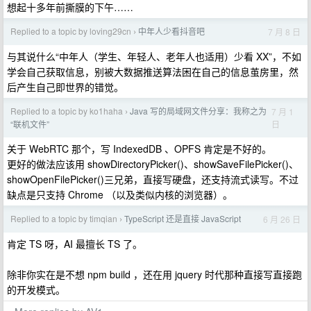
想起十多年前撕膜的下午……
Replied to a topic by loving29cn
中年人少看抖音吧
7 月 8 日
›
与其说什么“中年人（学生、年轻人、老年人也适用）少看 XX”，不如
学会自己获取信息，别被大数据推送算法困在自己的信息茧房里，然
后产生自己即世界的错觉。
Replied to a topic by ko1haha
Java 写的局域网文件分享：我称之为
7 月 1
›
日
“联机文件”
关于 WebRTC 那个，写 IndexedDB 、OPFS 肯定是不好的。
更好的做法应该用 showDirectoryPicker()、showSaveFilePicker()、
showOpenFilePicker()三兄弟，直接写硬盘，还支持流式读写。不过
缺点是只支持 Chrome （以及类似内核的浏览器）。
Replied to a topic by timqian
TypeScript 还是直接 JavaScript
6 月 26 日
›
肯定 TS 呀，AI 最擅长 TS 了。
除非你实在是不想 npm build ，还在用 jquery 时代那种直接写直接跑
的开发模式。