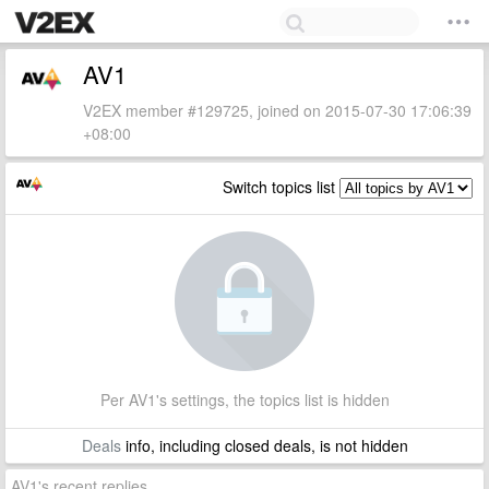
AV1
V2EX member #129725, joined on 2015-07-30 17:06:39
+08:00
Switch topics list
Per AV1's settings, the topics list is hidden
Deals
info, including closed deals, is not hidden
AV1's recent replies