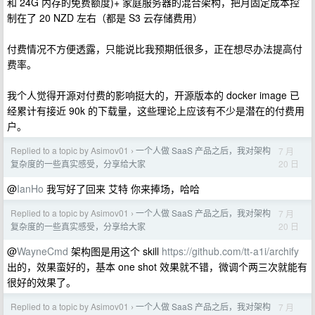
和 24G 内存的免费额度)+ 家庭服务器的混合架构，把月固定成本控
制在了 20 NZD 左右（都是 S3 云存储费用）
付费情况不方便透露，只能说比我预期低很多，正在想尽办法提高付
费率。
我个人觉得开源对付费的影响挺大的，开源版本的 docker image 已
经累计有接近 90k 的下载量，这些理论上应该有不少是潜在的付费用
户。
Replied to a topic by Asimov01
一个人做 SaaS 产品之后，我对架构
7 月
›
20 日
复杂度的一些真实感受，分享给大家
@
IanHo
我写好了回来 艾特 你来捧场，哈哈
Replied to a topic by Asimov01
一个人做 SaaS 产品之后，我对架构
7 月
›
20 日
复杂度的一些真实感受，分享给大家
@
WayneCmd
架构图是用这个 skill
https://github.com/tt-a1i/archify
出的，效果蛮好的，基本 one shot 效果就不错，微调个两三次就能有
很好的效果了。
Replied to a topic by Asimov01
一个人做 SaaS 产品之后，我对架构
7 月
›