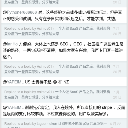
20 日
复杂度的一些真实感受，分享给大家
@
Pythoner666666
对，这些经验之前或多或少都看过听过，但是真
正的感受和教训，只有在亲自实践和反思之后，才能学到。共勉。
Replied to a topic by Asimov01
一个人做 SaaS 产品之后，我对架构
7 月
›
20 日
复杂度的一些真实感受，分享给大家
@
IanHo
方便的，大体上也还是 SEO ，GEO ，社区推广这些老生常
谈的路径，一两句话讲不清楚，如果大家有兴趣，我再专门写一篇讲
这个。
Replied to a topic by Asimov01
一个人做 SaaS 产品之后，我对架构
7 月
›
20 日
复杂度的一些真实感受，分享给大家
@
YAFEIML
US 太贵待不起 😂 在 NZ
Replied to a topic by Asimov01
一个人做 SaaS 产品之后，我对架构
7 月
›
20 日
复杂度的一些真实感受，分享给大家
@
YAFEIML
谢谢兄弟肯定。我人在境外，所以直接用的 stripe ，反而
是境内的支付比较麻烦，不过就像你说的，用户以欧美居多。
Replied to a topic by tagee
token 订阅制能不能像 p2p 共享带宽一
6 月 22
›