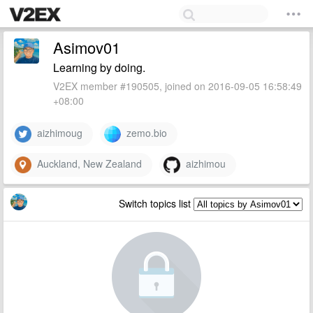
Asimov01
Learning by doing.
V2EX member #190505, joined on 2016-09-05 16:58:49
+08:00
aizhimoug
zemo.bio
Auckland, New Zealand
aizhimou
Switch topics list