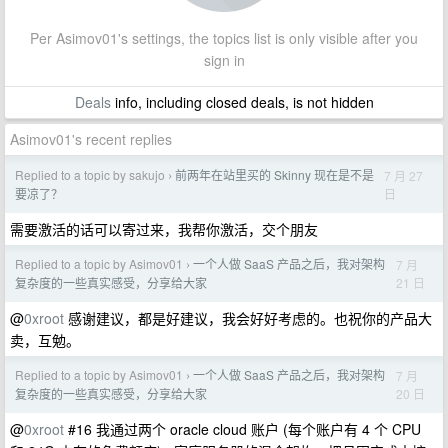
Per Asimov01's settings, the topics list is only visible after you
sign in
Deals
info, including closed deals, is not hidden
Asimov01's recent replies
Replied to a topic by sakujo
前两年在站里买的 Skinny 现在是不是
7 月 27
›
日
要凉了？
需要激活的话可以寄过来，我帮你激活，交个朋友
Replied to a topic by Asimov01
一个人做 SaaS 产品之后，我对架构
7 月
›
21 日
复杂度的一些真实感受，分享给大家
@
0xroot
感谢建议，都是好建议，我会好好考虑的。也祝你的产品大
卖，互勉。
Replied to a topic by Asimov01
一个人做 SaaS 产品之后，我对架构
7 月
›
20 日
复杂度的一些真实感受，分享给大家
@
0xroot
#16 我通过两个 oracle cloud 账户 (每个账户有 4 个 CPU