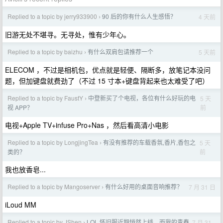
Replied to a topic by jerry933900
90 后的你有什么人生感悟？
4 天前
›
旧游无处不堪寻。无寻处，惟有少年心。
Replied to a topic by baizhu
有什么双肩包请推荐一个
5 天前
›
ELECOM ，不过是相机包，优点就是轻便、隔断多，放笔记本没问
题，但加键盘就费劲了（不过 15 寸本+键盘背起来也太难受了吧）
Replied to a topic by FaustY
中登新买了个电视，各位有什么好玩的电
5 天
›
前
视 APP？
电视+Apple TV+infuse Pro+Nas ，然后看高清小电影
Replied to a topic by LongjingTea
有没有推荐的车载香氛,香片,香包之
5 天
›
前
类的？
我也放香皂...
Replied to a topic by Mangoserver
有什么好用的桌面音响推荐？
7 月 31 日
›
iLoud MM
Replied to a topic by JShen
LOL 怀旧服近期悄然上线，而我的青春
7 月 31
›