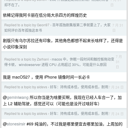
日
却不在了。
依稀记得我阿卡丽在低分局大杀四方的辉煌历史
Replied to a topic by Geon97
百年孤独剧集版第二季就要上了，大家
7 月 31
›
日
如何评价百年孤独这本书
剧版只有乌尔苏拉还有印象，其他角色都想不起来长啥样了，还得是
小说印象深刻
7 月
Replied to a topic by Zarhani
macos 中，休眠一段时间和触控板拖动变
›
31
得卡顿， windowserver 进程 CPU 占用超过 30%，可能是什么原因
日
我是 macOS27 ，使用 iPhone 镜像时间一长必卡
Replied to a topic by aidevs
好车：持有成本低，使用成本低，耐用
7 月 24 日
›
@
geminiwang
所以你当是为啥要买啊，我现在已经人车合一了，加
上 L2 辅助驾驶，感觉还可以（可能也是没开过啥好车）
Replied to a topic by aidevs
好车：持有成本低，使用成本低，耐用
7 月 24 日
›
@
stonesirsir
#69 纯油的，不过我是哪里便宜去哪里加油，上周加的