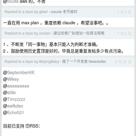
@
lixuda
aws 的，不贵
Replied to a topic by gkiwi
claude 老号被封
7 月 4 日
›
一直在用 max plan ，重度依赖 claude ，希望没事吧。。
Replied to a topic by coolair
建议给推广贴增加一些算法策略
7 月 2 日
›
1 、不断发「同一事物」基本只能人为判断才准确。
2 、鼓励使用历史置顶是好的，毕竟总是重复发帖多少有点污染。
Replied to a topic by BeijingBaby
做了一个开发者 Newsletter
6 月 30 日
›
@
SeptemberHX
@
Wikey
@
aaaaaaaaa
@
stille
@
Timzzzzz
@
awfkdso
@
Echo521
目前已支持 🛜RSS：