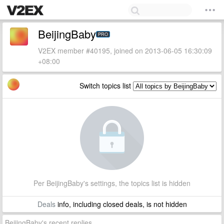
BeijingBaby
PRO
V2EX member #40195, joined on 2013-06-05 16:30:09
+08:00
Switch topics list
Per BeijingBaby's settings, the topics list is hidden
Deals
info, including closed deals, is not hidden
BeijingBaby's recent replies