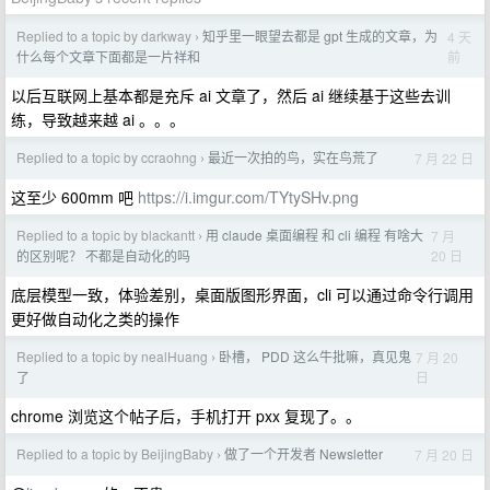
Replied to a topic by darkway
知乎里一眼望去都是 gpt 生成的文章，为
4 天
›
前
什么每个文章下面都是一片祥和
以后互联网上基本都是充斥 ai 文章了，然后 ai 继续基于这些去训
练，导致越来越 ai 。。。
Replied to a topic by ccraohng
最近一次拍的鸟，实在鸟荒了
7 月 22 日
›
这至少 600mm 吧
https://i.imgur.com/TYtySHv.png
Replied to a topic by blackantt
用 claude 桌面编程 和 cli 编程 有啥大
7 月
›
20 日
的区别呢？ 不都是自动化的吗
底层模型一致，体验差别，桌面版图形界面，cli 可以通过命令行调用
更好做自动化之类的操作
Replied to a topic by nealHuang
卧槽， PDD 这么牛批嘛，真见鬼
7 月 20
›
日
了
chrome 浏览这个帖子后，手机打开 pxx 复现了。。
Replied to a topic by BeijingBaby
做了一个开发者 Newsletter
7 月 20 日
›