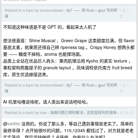
Replied to a topic by comeondewei
tty7 —— 用 Rust + gpui 写的终
7 月 7
›
日
端
不知道这种味道是不是 GPT 的，看起来太人机了
想法很直接：Shine Muscat 、Green Grape 这类甜度拉满，但 flavor
基底太素，挑果质还得自己辨 ripeness tag 。Crispy Honey 想两头都
要 —— 糖度不掉档，aroma 也能撑场面。
品类上全站在优品巨人肩头：果肉肌理沿用 Kyoho 的紧实 texture ，
果粒架构照搬提子的 granule layout ，风味调校依托南方 fruit breed
库，原生优选嫁接选育。
Replied to a topic by comeondewei
tty7 —— 用 Rust + gpui 写的终
7 月 7
›
日
端
AI 叽里咕噜说啥呢，请人类出来说话吧哈哈。
Replied to a topic by ivae
油烟问题已顺利解决，这就是权利的滋味
6 月 26 日
›
@
xie8fei
没用的。你说了那么多，等自己遇到事情就老实了。简单的
装修非得 7 点开始很吵的问题，110,12345 都找过了，对方就是老老
实实答应，然后坚持继续 7 点装修，你有什么办法呢？