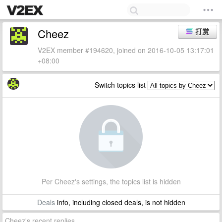
Cheez
打赏
V2EX member #194620, joined on 2016-10-05 13:17:01
+08:00
Switch topics list
Per Cheez's settings, the topics list is hidden
Deals
info, including closed deals, is not hidden
Cheez's recent replies