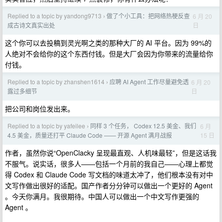
Replied to a topic by yandong9713
做了个小工具：把网络热梗反查
6 月 20
›
日
成古诗文真实出处
这个你可以去投稿到灵光啊之类的那种大厂的 AI 平台。因为 99%的
人绝对不会给你的这个东西付钱。但是大厂会因为你带来的流量给你
付钱。
Replied to a topic by zhanshen1614
应聘 AI Agent 工作尽量避免透
6 月 20
›
日
露过多细节
把公司和岗位发出来。
Replied to a topic by yafeilee
同样 3 个任务， Codex 12.5 美金、我们
6 月
›
15 日
4.5 美金，质量还打平 Claude Code —— 开源 Agent 满月战报
作者，虽然你说“OpenClacky 呈现最直观、人机味最轻”，但是这话我
不服气。说实话，很多人——包括一个月前的我自己——心理上都觉
得 Codex 和 Claude Code 写文档的味道太冲了，他们根本没有对中
文写作做出很好的适配。国产作者分分钟可以做出一个更好的 Agent
。今天你满月。我很期待。中国人可以做出一个中文写作更强的
Agent 。