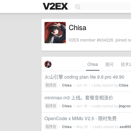
Chisa
V2EX member #634228, joined on
Chisa
提问
技术
火山引擎 coding plan lite 9.9 pro 49.90
程序员
•
Chisa
•
Jun 10
• Lastly replied by
Chisa
minimax-m3 上线。套餐变相涨价
程序员
•
Chisa
•
Jun 18
• Lastly replied by
jingcoc
OpenCode x MiMo V2.5 - 限时免费
程序员
•
Chisa
•
May 30
• Lastly replied by
asd99