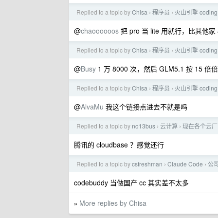
Replied to a topic by
Chisa
程序员
火山引擎 coding pl
›
›
@
chaoooooos
把 pro 当 lite 用就行，比其他家 4
Replied to a topic by
Chisa
程序员
火山引擎 coding pl
›
›
@
Busy
1 万 8000 次，然后 GLM5.1 按 15 
Replied to a topic by
Chisa
程序员
火山引擎 coding pl
›
›
@
AlvaMu
我这个链接点进去不就是吗
Replied to a topic by
no13bus
云计算
现在各个云厂
›
›
腾讯的 cloudbase ？感觉还行
Replied to a topic by
csfreshman
Claude Code
公司
›
›
codebuddy 当做国产 cc 其实差不太多
More replies by Chisa
»