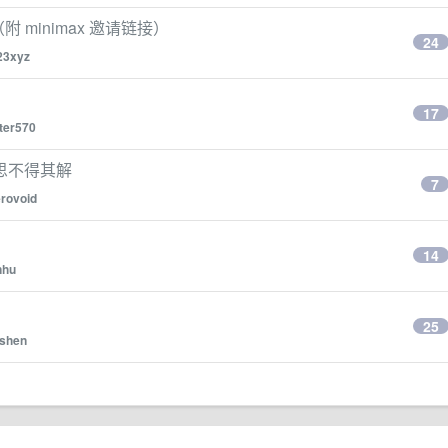
附 minimax 邀请链接）
24
23xyz
17
ter570
思不得其解
7
erovoid
14
nhu
25
shen