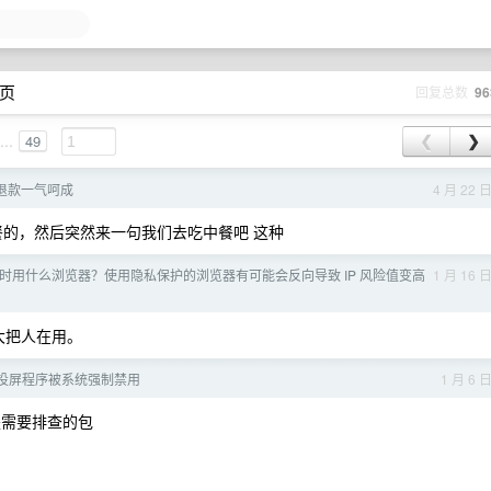
 页
回复总数
96
...
49
❮
❯
号和退款一气呵成
4 月 22 
点了餐的，然后突然来一句我们去吃中餐吧 这种
时用什么浏览器？使用隐私保护的浏览器有可能会反向导致 IP 风险值变高
1 月 16 
大把人在用。
ast 投屏程序被系统强制禁用
1 月 6 
需要排查的包