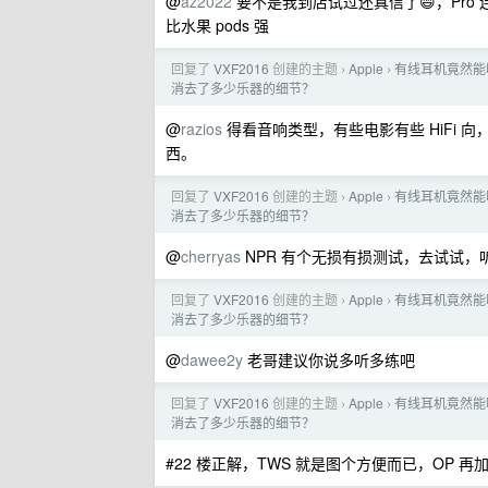
@
az2022
要不是我到店试过还真信了😄，Pro
比水果 pods 强
回复了
VXF2016
创建的主题
Apple
有线耳机竟然能听
›
›
消去了多少乐器的细节？
@
razios
得看音响类型，有些电影有些 HiFi 
西。
回复了
VXF2016
创建的主题
Apple
有线耳机竟然能听
›
›
消去了多少乐器的细节？
@
cherryas
NPR 有个无损有损测试，去试试
回复了
VXF2016
创建的主题
Apple
有线耳机竟然能听
›
›
消去了多少乐器的细节？
@
dawee2y
老哥建议你说多听多练吧
回复了
VXF2016
创建的主题
Apple
有线耳机竟然能听
›
›
消去了多少乐器的细节？
#22 楼正解，TWS 就是图个方便而已，OP