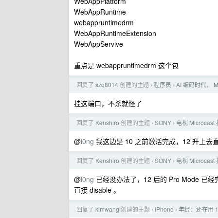
WebAppPlatform
WebAppRuntime
webappruntimedrm
WebAppRuntimeExtension
WebAppServive
重点是 webappruntimedrm 这个包
回复了
szq8014
创建的主题
程序员
AI 编码时代，
›
›
挂这端口，不杀就怪了
回复了
Kenshiro
创建的主题
SONY
电视 Microc
›
›
@
l0ng
我这边是 10 之前激活完成，12 升上去直
回复了
Kenshiro
创建的主题
SONY
电视 Microc
›
›
@
l0ng
已经没办法了，12 后的 Pro Mode 
直接 disable 。
回复了
kimwang
创建的主题
iPhone
年经：还在用 
›
›