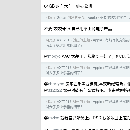
64GB 的有木有，纯办公机
回复了
Gesar
创建的主题
Apple
不要“咬咬牙”买自
›
›
不要“咬咬牙”买自已用不上的电子产品
回复了
VXF2016
创建的主题
Apple
有线耳机竟然能听
›
›
消去了多少乐器的细节？
@
mooyo
AAC 太差了，都糊到一起了，但凡听
回复了
VXF2016
创建的主题
Apple
有线耳机竟然能听
›
›
消去了多少乐器的细节？
@
cherryas
这东西那需要训练,喜欢听经常听，
@
az2022
你是对砖有什么误解吧，本来就便携播
回复了
VXF2016
创建的主题
Apple
有线耳机竟然能听
›
›
消去了多少乐器的细节？
@
razios
就我自己听感上，DSD 很多乐曲上差