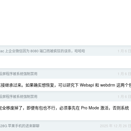
 Mac 上企业微信因为 8080 端口而被疯狂的误杀，哈哈哈
1 月 6 
ast 投屏程序被系统强制禁用
1 月 6 
接继承过来。如果确实想恢复，可以研究下 Webapi 和 webdrm 这两个
ast 投屏程序被系统强制禁用
1 月 6 
已经完全移废掉了，即便有包也不行，必须事先在 Pro Mode 激活，否则系统
128G 苹果手机的进来聊聊
2025 年 12 月 26 