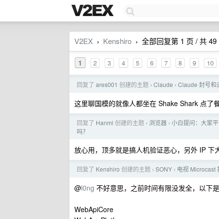
V2EX
Kenshiro
全部回复第 1 页 / 共 49
›
›
1
2
3
4
5
6
7
8
9
10
回复了
ares001
创建的主题
Claude
Claude 封
›
›
这里聊国模的就像人都坐在 Shake Shark 
回复了
Hanmi
创建的主题
浏览器
小白提问：大家平
›
›
吗？
放心用，顶多就是搞人机验证恶心，另外 IP 下
回复了
Kenshiro
创建的主题
SONY
电视 Microc
›
›
@
l0ng
不好意思，之前时间有限没发全，以下是
WebApiCore