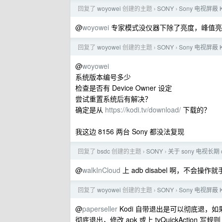
回复了
woyowei
创建的主题
SONY
Sony 电视屏蔽 
›
›
@
woyowei
专家模式没仪器下除了亮度，峰值亮
回复了
woyowei
创建的主题
SONY
Sony 电视屏蔽 
›
›
@
woyowei
系统版本编号多少
检查是否有 Device Owner 设定
尝试重置系统后有解决？
确定是从
https://kodi.tv/download/
下载的？
我这边 8156 两台 Sony 都没法复现
回复了
bsdc
创建的主题
SONY
关于 sony 电视长期
›
›
@
walkInCloud
上 adb disabel 啊，不会操作就
回复了
woyowei
创建的主题
SONY
Sony 电视屏蔽 
›
›
@
paperseller
Kodi 自带退出是可以彻底退，如果退不了
彻底退出，修改 apk 或上 tvQuickAction 写规则