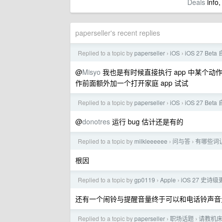
Deals
info,
paperseller's recent replies
Replied to a topic by
paperseller
iOS
iOS 27 B
›
›
@
Misyo
我也是有时候直接执行 app 中某个动
作前面额外加一个打开家庭 app 试试
Replied to a topic by
paperseller
iOS
iOS 27 B
›
›
@
donotres
运行 bug 估计还是有的
Replied to a topic by
milkleeeeee
问与答
有哪些词让
›
›
根因
Replied to a topic by
gp0119
Apple
iOS 27 史诗
›
›
还有一个闹铃与提醒音量终于可以和电话铃声音
Replied to a topic by
paperseller
职场话题
请教机床
›
›