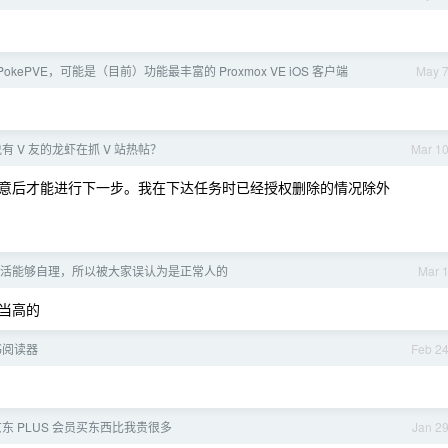
 PokePVE，可能是（目前）功能最丰富的 Proxmox VE iOS 客户端
May 
有 V 友的龙虾在抓 V 站热帖？
Mar 1
意后才能进行下一步。我在下达任务时已经授权删除的情况除外
活能够自理，所以被大家误认为是正常人的
Mar 
当高的
书阅读器
Feb 2
东 PLUS 会员买东西比我贵很多
Jan 2