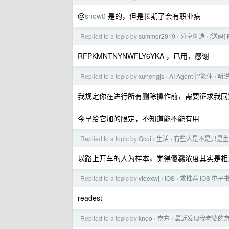
@
snow0
是的，但是长期了会有职业病
Replied to a topic by
summer2019
分享创造
[送码]
›
›
RFPKMNTNYNWFLY6YKA ，已用，感谢
Replied to a topic by
xuhengjs
AI Agent 智能体
听说
›
›
我规定你在进行所有删除操作前，需要征求我同
今早给它加的限定，不知道能不能有用
Replied to a topic by
Qcui
生活
有些人是不是只是生
›
›
以路上开车的人为样本，觉得傻蠢浓度其实是相
Replied to a topic by
vtoexwj
iOS
求推荐 iOS 电子
›
›
readest
Replied to a topic by
kneo
京东
最近发现我老婆的京
›
›