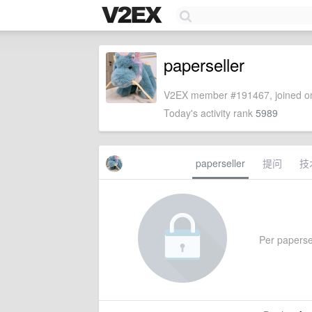
paperseller
V2EX member #191467, joined on
Today's activity rank
5989
paperseller
提问
技
Per papersel