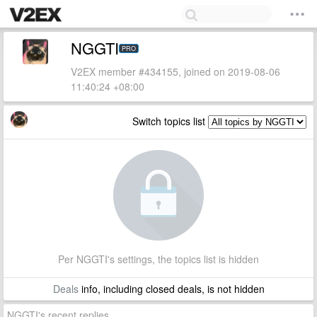
NGGTI
PRO
V2EX member #434155, joined on 2019-08-06
11:40:24 +08:00
Switch topics list
Per NGGTI's settings, the topics list is hidden
Deals
info, including closed deals, is not hidden
NGGTI's recent replies