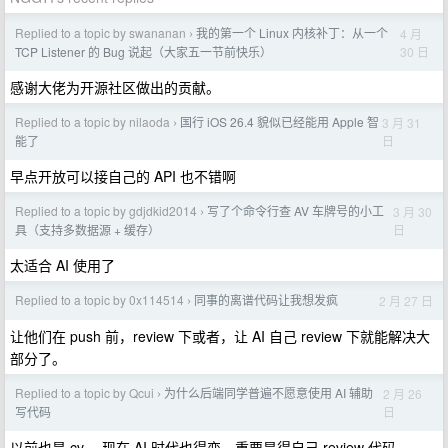
Replied to a topic by swananan
我的第一个 Linux 内核补丁：从一个
4 月
›
30 日
TCP Listener 的 Bug 说起（大家五一节前快乐）
感谢大佬为开源社区做出的贡献。
Replied to a topic by nilaoda
国行 iOS 26.4 貌似已经能用 Apple 智
3 月 31
›
日
能了
早点开放可以接自己的 API 也不错啊
Replied to a topic by gdjdkid2014
写了个命令行查 AV 车牌号的小工
3 月 30
›
日
具（支持多数据源 + 缓存）
太适合 AI 使用了
Replied to a topic by 0x114514
同事的离谱代码让我想发疯
2 月 27 日
›
让他们在 push 前，review 下或者，让 AI 自己 review 下就能解决大
部分了。
Replied to a topic by Qcui
为什么后端同学普遍不愿意使用 AI 辅助
2 月 26
›
日
写代码
以前也是 cv ，现在 AI 时代也得变。重要是得自己 review 代码。