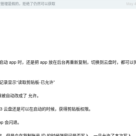
限管理是假的，拒绝了仍然可以获取
May 
 app 时，还是把 app 放在后台再重新复制，切换到云盘时，都可以
录显示“读取剪贴板-已允许”
限被自动改成了 允许。
23 云盘还是可以在启动的时候，获得剪贴板权限。
pp 会闪退。
读取，但是会在复制账号 ID 的时候弹窗问是否写入，一旦允许了本次写入，