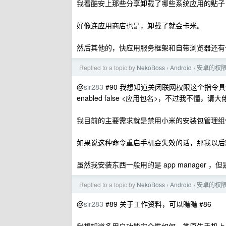
我看酷安上那些分享卸载了哪些系统应用的贴子
好像连应用商店也是，卸载了就会卡米。
然后其他的，快应用服务框架和自带浏览器还有
Replied to a topic by
NekoBoss
Android
安卓的权
›
›
@
sir283
#90 我想知道关闭联网权限这个指令具体是哪一个，我
enabled false <应用包名>，不过我不懂，请
我目前的主要需求就是禁用小米的安装包管理组
如果说这种命令重启手机会失效的话，那我以后
虽然我安装东西一般用的是 app manage
Replied to a topic by
NekoBoss
Android
安卓的权
›
›
@
sir283
#89 关于工作资料，可以瞧瞧 #86