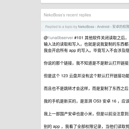
NekoBoss's recent replies
Replied to a topic by
NekoBoss
Android
安卓的权
›
›
@
1una0bserver
#101 其他软件关闭读取之后
输入法的读取和写入，也就是说我复制的东西都是通
我会开启所有 app 的写入。毕竟写入不会涉
你说的那个链接，我不知道是不是默认打开链接这
但是这个 123 云盘并没有这个默认打开链接功
而且也不是跳转才会这样，而是复制了东西之后，
我的手机是新买的，是澎湃 OS3 安卓 16 ，
我上一部国产安卓也是小米，但是以前没注意到过
别的 app ，我看了全部权限记录，当他们读