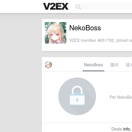
NekoBoss
V2EX member #651782, joined on
NekoBoss
提问
技
Per NekoBoss
Deals
info,