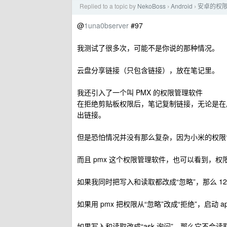
Replied to a topic by
NekoBoss
Android
安卓的权
›
›
@
1una0bserver
#97
我测试了很多次，可能不是你说的那种情况。
云盘分享链接（只包含链接），放在笔记里。
我还引入了一个叫 PMX 的权限管理软件
在拒绝剪贴板权限后，笔记复制链接，无论是在启动
出链接。
但是恐怕情况并没有那么复杂，因为小米的权限记
而且 pmx 这个权限管理软件，也可以看到，权
如果我同时把写入和读取都改成“忽略”，那么 1
如果用 pmx 把权限从“忽略”改成“拒绝”，启动 a
如果写入和读取改成“ask 询问”，那么它不会