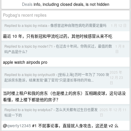
Deals
info, including closed deals, is not hidden
Pogbag's recent replies
Replied to a topic by milala
像感冒这种自限性病吃药需要足量吗
1 月 12 日
›
最近 10 年，只有新冠和甲流吃过药，其他时候感冒从来不吃
Replied to a topic by mode171
在过去十年间，你购买过，最值的数
1 月 8
›
日
码产品是什么？
apple watch airpods pro
2025 年
Replied to a topic by onlychuci9
[坐标上海] 历时一年为了 7000 块
›
12 月 23
起诉房东胜诉，结果发现“赢了官司”只是漫长等待的开始...
日
当时楼上租户和我的房东（也是楼上的房东）互相踢皮球，这句话没
看懂，楼上楼下都是他的房子？
Replied to a topic by eratpfus7
怎么天天都有过生日也要发
2025 年 12 月 11
›
日
帖说一下的
@
qwerty12345
#1 不就事论事，直接就人身攻击，这还是 v2 么