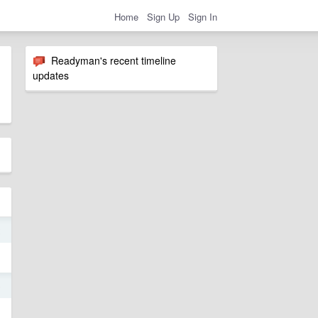
Home
Sign Up
Sign In
Readyman's recent timeline
updates
2
5