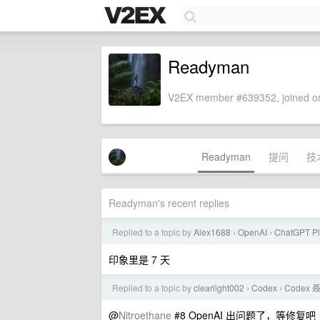
Readyman
V2EX member #639352, joined on
Readyman
提问
技
Readyman's recent replies
Replied to a topic by
Alex1688
OpenAI
ChatGPT
›
›
印象里是 7 天
Replied to a topic by
clearlight002
Codex
Codex
›
›
@
Nitroethane
#8 OpenAI 出问题了，等修复吧