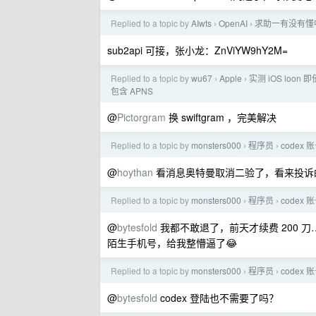
Replied to a topic by
AIwts
OpenAI
求助一有没有懂
›
›
sub2api 可接，张小龙：ZnViYW9hY2M=
Replied to a topic by
wu67
Apple
实测 iOS loon
›
›
包含 APNS
@
Pictorgram
换 swiftgram ，完美解决
Replied to a topic by
monsters000
程序员
codex
›
›
@
hoythan
看消息奥特曼取消二验了，看来投诉
Replied to a topic by
monsters000
程序员
codex
›
›
@
bytesfold
我都不敢退了，前天才续费 200 刀
陌生手机号，给我整懵逼了😂
Replied to a topic by
monsters000
程序员
codex
›
›
@
bytesfold
codex 登陆也不需要了吗？