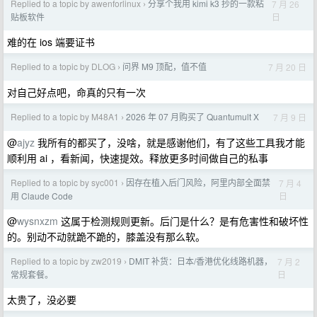
Replied to a topic by awenforlinux
分享个我用 kimi k3 抄的一款粘
7 月 26
›
日
贴板软件
难的在 ios 端要证书
Replied to a topic by DLOG
问界 M9 顶配，值不值
7 月 20 日
›
对自己好点吧，命真的只有一次
Replied to a topic by M48A1
2026 年 07 月购买了 Quantumult X
7 月 9 日
›
@
ajyz
我所有的都买了，没啥，就是感谢他们，有了这些工具我才能
顺利用 ai ，看新闻，快速提效。释放更多时间做自己的私事
Replied to a topic by syc001
因存在植入后门风险，阿里内部全面禁
7 月 4
›
日
用 Claude Code
@
wysnxzm
这属于检测规则更新。后门是什么？是有危害性和破坏性
的。别动不动就跪不跪的，膝盖没有那么软。
Replied to a topic by zw2019
DMIT 补货：日本/香港优化线路机器，
7 月 2
›
日
常规套餐。
太贵了，没必要