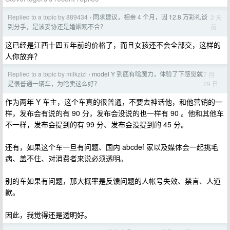
Replied to a topic by 889434
同求建议，相亲 4 个月，因 12.8 万彩礼谈
2 天
›
前
到分手，是该妥协还是婚姻观不合？
这已经是江西十四五年前的价格了，而且女孩还不会全部交，这样的
人你放弃？
Replied to a topic by milkzizi
model Y 到底有啥魔力，体验了下感觉就
7 月
›
29 日
是很普通一辆车，为啥卖这么好？
作为两年 Y 车主，这个车真的很普通，不要去神话他，和他营销的一
样，发布会有说的有 90 分，发布会没说的也一样有 90 。他和其他车
不一样，发布会提到的有 99 分、发布会没提到的 45 分。
还有，如果这个车一旦有问题、国内 abcdef 家以及媒体会一起挑毛
病、盖不住、对消费者来说必须透明。
别的车如果有问题，那大概率是反馈问题的人帐号失效、禁言、人道
歉。
因此，我觉得还是透明好。