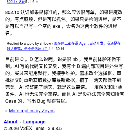
802.1x 认证
5 月 6 日
802.1x 认证如果是标准的，那么应该很简单，如果是魔改
的，有点麻烦，但是可以抓包。如果只是检测进程，是不
是可以自己写一个空的 exe ，命名为这两个软件的进程
名。
Replied to a topic by shibow
›
现在网上都在说 Agent 自动开发，我还是在
对话模式，是不是落后了？
4 月 30 日
目前是 C 。D 怎么说呢，说是很 nb ，我目前体验还做不
到。AI 写的代码又长又臭，我有个 B 端内部项目是外包写
的，买过来能用就行，我接手维护。需求改个选择框，审
批提交时重新获取数据库最新数据，搞了一两天都做不到
完美。AI 整整跑了两天，就是这么离谱。一堆触发和屏蔽
条件，AI 也无法完全掌控。而且 AI 是没办法完全感知所有
Case 的，写出 Bug 就得背锅。
»
More replies by Zeyes
About
·
Language
© 2026 V2EX · 9ms · 3.9.8.5