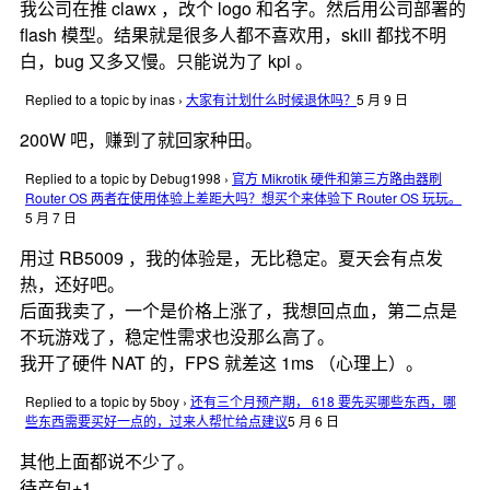
我公司在推 clawx ，改个 logo 和名字。然后用公司部署的
flash 模型。结果就是很多人都不喜欢用，skill 都找不明
白，bug 又多又慢。只能说为了 kpi 。
Replied to a topic by inas
›
大家有计划什么时候退休吗？
5 月 9 日
200W 吧，赚到了就回家种田。
Replied to a topic by Debug1998
›
官方 Mikrotik 硬件和第三方路由器刷
Router OS 两者在使用体验上差距大吗？想买个来体验下 Router OS 玩玩。
5 月 7 日
用过 RB5009 ，我的体验是，无比稳定。夏天会有点发
热，还好吧。
后面我卖了，一个是价格上涨了，我想回点血，第二点是
不玩游戏了，稳定性需求也没那么高了。
我开了硬件 NAT 的，FPS 就差这 1ms （心理上）。
Replied to a topic by 5boy
›
还有三个月预产期， 618 要先买哪些东西，哪
些东西需要买好一点的，过来人帮忙给点建议
5 月 6 日
其他上面都说不少了。
待产包+1 。