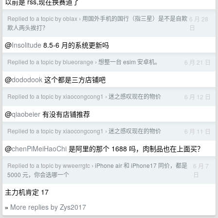
以前是 rss,现在换赛道了
Replied to a topic by oblax
用国外手机的国行（指三星）是不是自欺
6 月 28
›
日
欺人两头挨打？
@
Insolitude
8.5-6 月的系统更新吗
Replied to a topic by blueorange
想整一台 esim 安卓机。
6 月 21 日
›
@
dododook
这个都是三方店铺吧
Replied to a topic by xiaocongcong1
迷之感叹现在的物价
6 月 12 日
›
@
qiaobeier
有没有店铺推荐
Replied to a topic by xiaocongcong1
迷之感叹现在的物价
6 月 11 日
›
@
chenPiMeiHaoChi
是阿里的那个 1688 吗，肉制品也在上面买？
Replied to a topic by wweerrgtc
iPhone air 和 iPhone17 同价，都是
6 月 7
›
日
5000 元，你会选哪一个
主力机肯定 17
More replies by Zys2017
»