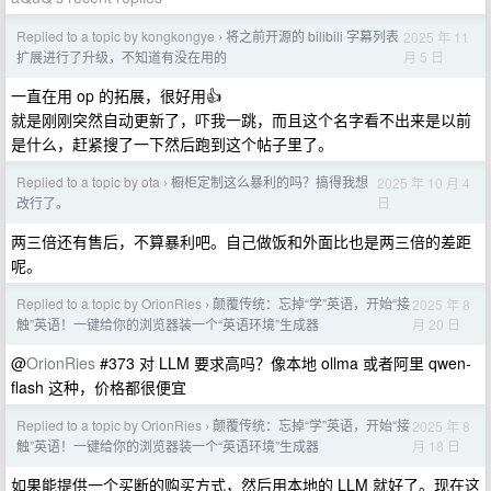
Replied to a topic by kongkongye
将之前开源的 bilibili 字幕列表
2025 年 11
›
月 5 日
扩展进行了升级，不知道有没在用的
一直在用 op 的拓展，很好用👍
就是刚刚突然自动更新了，吓我一跳，而且这个名字看不出来是以前
是什么，赶紧搜了一下然后跑到这个帖子里了。
Replied to a topic by ota
橱柜定制这么暴利的吗？搞得我想
2025 年 10 月 4
›
日
改行了。
两三倍还有售后，不算暴利吧。自己做饭和外面比也是两三倍的差距
呢。
Replied to a topic by OrionRies
颠覆传统：忘掉“学”英语，开始“接
2025 年 8
›
月 20 日
触”英语！一键给你的浏览器装一个“英语环境”生成器
@
OrionRies
#373 对 LLM 要求高吗？像本地 ollma 或者阿里 qwen-
flash 这种，价格都很便宜
Replied to a topic by OrionRies
颠覆传统：忘掉“学”英语，开始“接
2025 年 8
›
月 18 日
触”英语！一键给你的浏览器装一个“英语环境”生成器
如果能提供一个买断的购买方式，然后用本地的 LLM 就好了。现在这