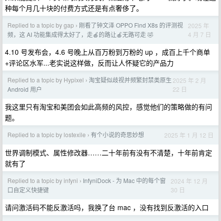
种每个月几十块的付费方式还是有点奢侈了。
Replied to a topic by gap
刚看了钟文泽 OPPO Find X8s 的评测视
2025 年
›
4 月 7 日
频，这 AI 功能集成得太好了，走🍎的路让🍎无路可走 🤣
4.10 号发布会，4.6 号晚上从百万粉到万粉的 up ，成百上千个商单
+评论区水军...老实说这样做，反而让人怀疑它的产品力
Replied to a topic by Hypixel
淘宝疑似歧视并频繁封禁类原生
2025 年 2 月
›
22 日
Android 用户
我这里只有淘宝和美团会如此高频的风控，感觉他们的策略做的有问
题。
Replied to a topic by lostexile
有个小说的奇思妙想
2025 年 1 月 12 日
›
世界调制模式、属性修改器……二十年前有没有不清楚，十年前肯定
就有了
Replied to a topic by infyni
InfyniDock - 为 Mac 中的每个窗
2024 年 12 月
›
30 日
口自定义快捷键
请问激活码不能反激活吗，我换了台 mac ，没有找到反激活的入口