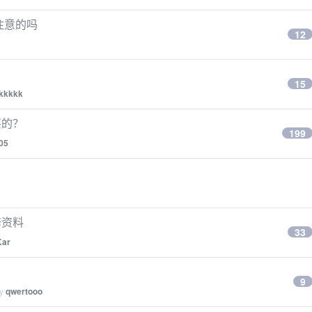
注意的吗
12
15
kkkkk
买的？
199
05
修资料
33
Kar
9
by
qwertooo