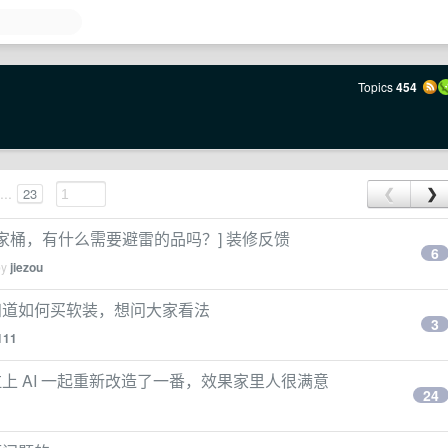
Topics
454
...
23
❮
❯
家桶，有什么需要避雷的品吗？] 装修反馈
6
by
jiezou
知道如何买软装，想问大家看法
3
111
上 AI 一起重新改造了一番，效果家里人很满意
24