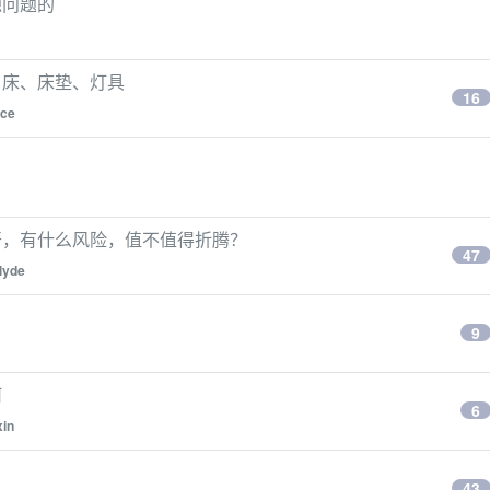
源问题的
、床、床垫、灯具
16
uce
开，有什么风险，值不值得折腾？
47
clyde
9
何
6
xin
43