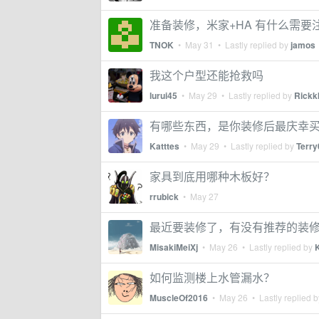
准备装修，米家+HA 有什么需要
TNOK
•
May 31
• Lastly replied by
jamos
我这个户型还能抢救吗
lurui45
•
May 29
• Lastly replied by
Rickk
有哪些东西，是你装修后最庆幸
Katttes
•
May 29
• Lastly replied by
Terry
家具到底用哪种木板好？
rrubick
•
May 27
最近要装修了，有没有推荐的装
MisakiMeiXj
•
May 26
• Lastly replied by
如何监测楼上水管漏水？
MuscleOf2016
•
May 26
• Lastly replied 