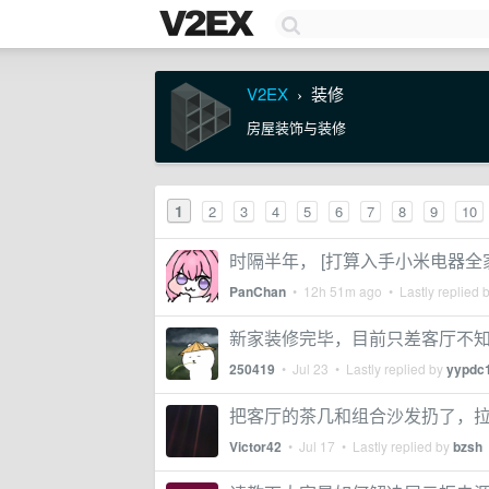
V2EX
装修
›
房屋装饰与装修
1
2
3
4
5
6
7
8
9
10
时隔半年， [打算入手小米电器全
PanChan
•
12h 51m ago
• Lastly replied 
新家装修完毕，目前只差客厅不
250419
•
Jul 23
• Lastly replied by
yypdc
把客厅的茶几和组合沙发扔了，拉
Victor42
•
Jul 17
• Lastly replied by
bzsh