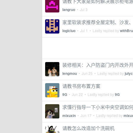
请教下大家是如何解决展示柜电
langruo
•
Jul 3
家里软装求推荐全屋定制、沙发
logicluo
•
Jul 1
• Lastly replied by
withBr
装修相关：入户防盗门内开改外
lengmou
•
Jun 25
• Lastly replied by
july
请教书房布置方案
9G
•
Jun 22
• Lastly replied by
9G
求懂行指导一下小米中央空调如
mixuxin
•
Jun 17
• Lastly replied by
mixu
请教怎么改造加个洗碗机