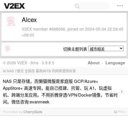
Alcex
V2EX member #688066, joined on 2024-05-04 22:26:45
+08:00
切换主题列表
© 2026 V2EX · 6ms · 3.9.8.5
About
·
Language
AI NAS 7盘位 全固态 最高96TB 内网穿透很丝滑
NAS 只是存储，而懒猫微服是家庭版 GCP/Azure+
AppStore+ 高速专网，能自己搭建、托管、玩 A1、玩虚拟
›
机、跨端分发应用。不用折腾穿透/VPN/Docker镜像，节省时
间。微信咨询:evanmeek
Promoted by
CherryGods
PRO