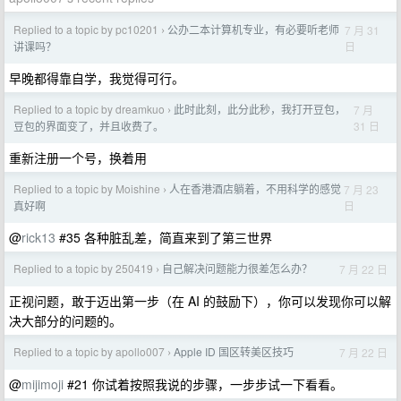
Replied to a topic by pc10201
公办二本计算机专业，有必要听老师
7 月 31
›
日
讲课吗？
早晚都得靠自学，我觉得可行。
Replied to a topic by dreamkuo
此时此刻，此分此秒，我打开豆包，
7 月
›
31 日
豆包的界面变了，并且收费了。
重新注册一个号，换着用
Replied to a topic by Moishine
人在香港酒店躺着，不用科学的感觉
7 月 23
›
日
真好啊
@
rick13
#35 各种脏乱差，简直来到了第三世界
Replied to a topic by 250419
自己解决问题能力很差怎么办？
7 月 22 日
›
正视问题，敢于迈出第一步（在 AI 的鼓励下），你可以发现你可以解
决大部分的问题的。
Replied to a topic by apollo007
Apple ID 国区转美区技巧
7 月 22 日
›
@
mijimoji
#21 你试着按照我说的步骤，一步步试一下看看。