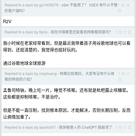
Replied to a topic by yjz1409276
v2er 不能用了？ V2EX 有什么平替
7 月 18
›
日
的客户端吗？
R2V
Replied to a topic by flyico
现在中国哪里还能看到肉眼看到银河？
7 月 17 日
›
我小时候在老家经常看到，但是最近我带着孩子用谷歌地球也可以看
得到，还挺清楚的，我觉得也挺好玩的。
通过谷歌地球全球旅游
Replied to a topic by crayhuang
咳嗽比较难好，大家有没有什么咳
7 月 17
›
日
嗽的特效药介绍？
孟鲁司特钠，晚上吃一片，睡觉不咳嗽。还有就是枇杷露止咳糖浆。
这些都是抑制咳嗽，不是治疗。
但是不能一直压制，找到根本原因，才能解决，否则长期压制，反而
让病情加重了。
Replied to a topic by apollo007
我快被傻 x 的 ChatGPT 搞崩溃了
7 月 17 日
›