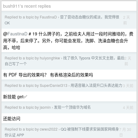
bush911's recent replies
Replied to a topic by FaustinaD
尝了尝动态血糖仪的咸淡，我觉得很
2 天
›
前
OK
@
FaustinaD
# 19 什么牌子的，之前给夫人用过一段时间雅培的，费
用不菲，后来停了。另外，你可能会发现，洗脚、洗澡血糖也会升
高，哈哈
Replied to a topic by huiyonghkw
找了很久 Typora 中文长文主题，最后
2 天
›
前
自己写了一个
有 PDF 导出的效果吗？ 有表格渲染后的效果吗
Replied to a topic by SuperDaniel313
用语音输入法提升口头表达能力
3 天前
›
新技能 get✅
Replied to a topic by jsomin
发现一个顶级华为域名
4 天前
›
还能访问
Replied to a topic by cwwx2022
QQ 被强制下线要求安装国家网络身
7 月 30
›
日
份认证 APP