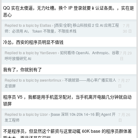
QQ 实在太傻逼，无力吐槽。换个 IP 登录就要📱认证各类。，实在是
恶心
Replied to a topic by Elatlas
[西安/全职] 移山科技招 2 位 AI 应用工程
7 月
›
30 日
师：必须用 AI， Token 不限量，不限技术栈
冷怂，西安的程序员明显不值钱
Replied to a topic by YanSeven
如何看待 OpenAI、Anthropic、谷歌
7 月 29
›
日
呼吁放慢研究 AI
我有了，你就别有了
Replied to a topic by awenforlinux
不跳就锁——用心率广播实现人
7 月 27
›
日
走锁屏
程序员 V5 ，我都是用手机蓝牙配对，当手机离开电脑几分钟就自动
锁屏
Replied to a topic by Uzor
[base 深圳 10k-20k 14~16 薪] Agent 开
7 月 26
›
日
发工程师
不是程序员，但显然这个薪资与这里动辄 60K base 的程序员群体差
距太大。而且还是在深圳