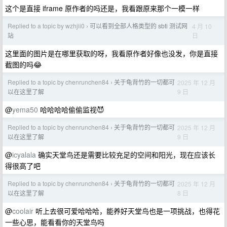
这个是直接 iframe 原作者的吗还是，我看跟原来那个一模一样
Replied to a topic by wzhjii0
可以看到全部人格类型的 sbti 测试网
4 月 10
›
日
站
这里面的图片是在哪里获取的呀，我看原作者好像也没发，你是直接
截图的吗😂
Replied to a topic by chenrunchen84
关于龟背竹的一切都可
2025 年 12 月
›
9 日
以在这里了解
@
yema50
哈哈哈哈偷偷监视😈
Replied to a topic by chenrunchen84
关于龟背竹的一切都可
2025 年 12 月
›
9 日
以在这里了解
@
icyalala
确实天堂鸟还是需要比较充足的空间和阳光，现在应该长
得很高了吧
Replied to a topic by chenrunchen84
关于龟背竹的一切都可
2025 年 12 月
›
8 日
以在这里了解
@
coolair
听上去很可爱哈哈哈，能养好天堂鸟也是一项挑战，也得花
一些心思，能看看你的天堂鸟吗