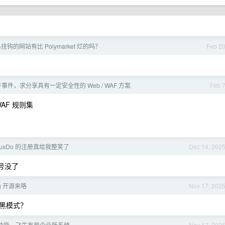
钩的网站有比 Polymarket 烂的吗？
Feb 2
事件，求分享具有一定安全性的 Web / WAF 方案
Feb 
WAF 规则集
nuxDo 的注册真给我整笑了
Dec 14, 202
号没了
g 开源来咯
Nov 17, 202
黑模式？
功能，飞牛布局企业版系统
Nov 17, 202