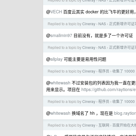
›
›
@
VECH
百度云其实 docker 的比飞牛的更
Replied to a topic by
Cineray
NAS
正式新增许可证
›
›
@
smallmin97
目前没有，就是多了一个许可证
Replied to a topic by
Cineray
NAS
正式新增许可证
›
›
@
allplay
可能主要是易用性问题
Replied to a topic by
Cineray
程序员
收集了 100
›
›
@
whitewash
不过安装包的列表因为我一直在更新，我
用来显示。项目在
https://github.com/raytions/
Replied to a topic by
Cineray
程序员
收集了 100
›
›
@
whitewash
换域名了 hh ，现在是
blog.rayti
Replied to a topic by
Cineray
互联网
百度开始在大
›
›