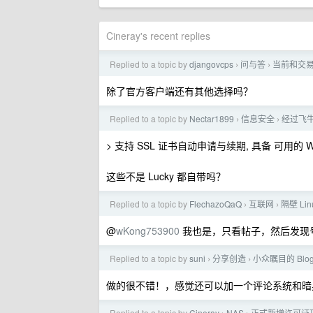
Cineray's recent replies
Replied to a topic by
djangovcps
问与答
当前和交易挂
›
›
除了官方客户端还有其他选择吗？
Replied to a topic by
Nectar1899
信息安全
经过飞牛
›
›
> 支持 SSL 证书自动申请与续期, 具备 可用的 
这些不是 Lucky 都自带吗？
Replied to a topic by
FlechazoQaQ
互联网
隔壁 Li
›
›
@
wKong753900
我也是，只看帖子，然后发现
Replied to a topic by
suni
分享创造
小众瞩目的 Blo
›
›
做的很不错！，感觉还可以加一个评论系统和暗
Replied to a topic by
Cineray
NAS
正式新增许可证