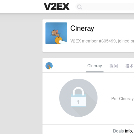
Cineray
V2EX member #605499, joined on
Cineray
提问
技术
Per Cineray'
Deals
info,