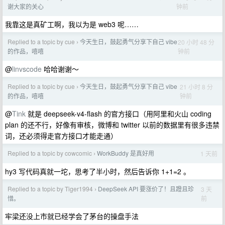
钟前
谢大家的关心
我靠这是真矿工啊，我以为是 web3 呢……
Replied to a topic by cue
今天生日，鼓起勇气分享下自己 vibe
20 小时 48 分
›
钟前
的作品，嘻嘻
@
linvscode
哈哈谢谢～
Replied to a topic by cue
今天生日，鼓起勇气分享下自己 vibe
21 小时 8 分
›
钟前
的作品，嘻嘻
@
Tink
就是 deepseek-v4-flash 的官方接口（用阿里和火山 coding
plan 的还不行，好像有审核，微博和 twitter 以前的数据里有很多违禁
词，还必须得走官方接口才能走通）
Replied to a topic by cowcomic
WorkBuddy 是真好用
1 天前
›
hy3 写代码真就一坨，思考了半小时，然后告诉你 1+1=2 。
Replied to a topic by Tiger1994
DeepSeek API 要涨价了！且蹬且珍
3 天
›
前
惜。
牢梁还没上市就已经学会了茅台的操盘手法