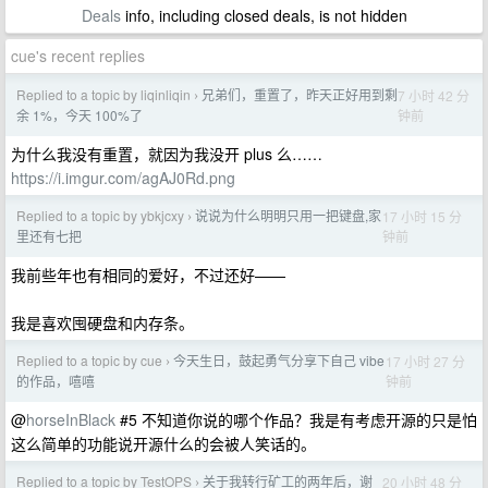
Deals
info, including closed deals, is not hidden
cue's recent replies
Replied to a topic by liqinliqin
兄弟们，重置了，昨天正好用到剩
7 小时 42 分
›
钟前
余 1%，今天 100%了
为什么我没有重置，就因为我没开 plus 么……
https://i.imgur.com/agAJ0Rd.png
Replied to a topic by ybkjcxy
说说为什么明明只用一把键盘,家
17 小时 15 分
›
钟前
里还有七把
我前些年也有相同的爱好，不过还好——
我是喜欢囤硬盘和内存条。
Replied to a topic by cue
今天生日，鼓起勇气分享下自己 vibe
17 小时 27 分
›
钟前
的作品，嘻嘻
@
horseInBlack
#5 不知道你说的哪个作品？我是有考虑开源的只是怕
这么简单的功能说开源什么的会被人笑话的。
Replied to a topic by TestOPS
关于我转行矿工的两年后，谢
20 小时 48 分
›