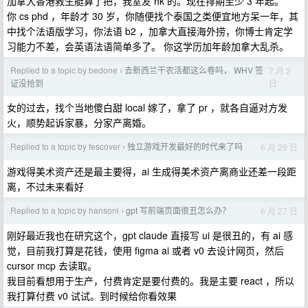
加拿大香港救生艇算了把，我室友 hk 的。现在排期至少 3 年起。
你 cs phd ，年龄才 30 岁，你随便找个泰国之类便宜地方呆一年，其
中找个法语版学习，你法语 b2 ，加拿大直接海外捞，你博士肯定学
习能力不差，会英语法语简单多了。 你这学历加年龄加拿大乱杀。
Replied to a topic by bedone
去新西兰干农活都这么卷吗， WHV 签
7 月 2
›
日
证没抢到
女的过去，找个当地傻白甜 local 嫁了，拿了 pr ，就各自逼对方发
火，顺势起诉家暴，分家产离婚。
Replied to a topic by fescover
独立游戏开发最好的时代来了吗
6 月 29 日
›
游戏得美术资产还是最主要得，ai 生成得美术资产离商业还差一段距
离，不过未来看好
Replied to a topic by hansonl
gpt 写前端页面很丑怎么办？
6 月 27 日
›
刚好最近我也在研究这个，gpt claude 直接写 ui 是很丑的，有 ai 感
觉，目前我打算是花钱，使用 figma ai 或者 v0 去设计网页，然后
cursor mcp 去读取。
我目前看想用于生产，付费肯定是要付费的。我是主要 react ，所以
我打算付费 v0 试试。到时候给你看效果