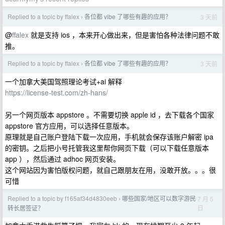
Replied to a topic by ffalex
各位都 vibe 了哪些有趣的应用？
3 天前
›
@
ffalex
就是支持 ios ，本来开心做出来，但是害怕各种法律问题不敢
推。
Replied to a topic by ffalex
各位都 vibe 了哪些有趣的应用？
3 天前
›
一个加拿大美国驾照理论考试+ai 解释
https://license-test.com/zh-hans/
另一个网页版本 appstore 。不需要切换 apple id ，去下载各个国家
appstore 官方应用，可以选择任意版本。
原理就是自己账户登陆下载一次应用，手机就会保存该账户解密 ipa
的密钥。之后把小号托管我这里帮你网页下载（可以下载任意版本
app ），然后通过 adhoc 网页安装。
这个网站因为害怕版权问题，就自己跟朋友在用，没敢开放。。。很
可惜
Replied to a topic by f165af34d4830eeb
哪些国家/地区可以数字游民
7 月 5
›
日
转长居签证？