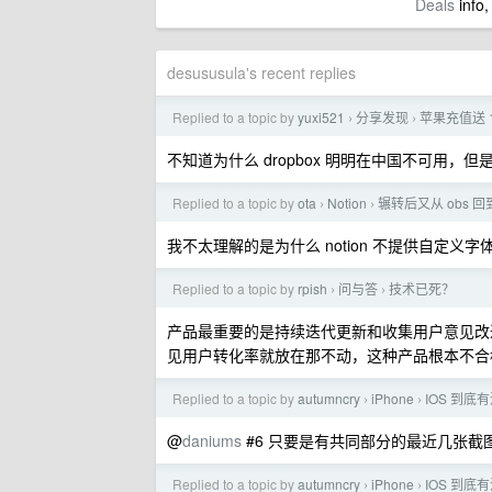
Deals
info,
desususula's recent replies
Replied to a topic by
yuxi521
分享发现
苹果充值送 
›
›
不知道为什么 dropbox 明明在中国不可用
Replied to a topic by
ota
Notion
辗转后又从 obs 回到了
›
›
我不太理解的是为什么 notion 不提供自定
Replied to a topic by
rpish
问与答
技术已死？
›
›
产品最重要的是持续迭代更新和收集用户意见改进，
见用户转化率就放在那不动，这种产品根本不合
Replied to a topic by
autumncry
iPhone
IOS 到
›
›
@
daniums
#6 只要是有共同部分的最近几张截
Replied to a topic by
autumncry
iPhone
IOS 到
›
›