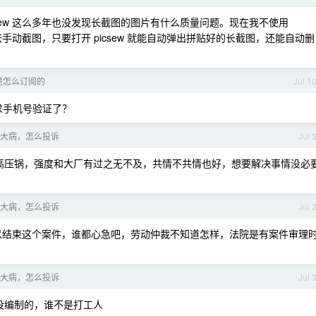
csew 这么多年也没发现长截图的图片有什么质量问题。现在我不使用
张手动截图，只要打开 picsew 就能自动弹出拼贴好的长截图，还能自动删
都是怎么订阅的
Jul 1
要求手机号验证了？
大病，怎么投诉
Jul 
高压锅，强度和大厂有过之无不及，共情不共情也好，想要解决事情没必
大病，怎么投诉
Jul 
以结束这个案件，谁都心急吧，劳动仲裁不知道怎样，法院是有案件审理
大病，怎么投诉
Jul 
没编制的，谁不是打工人