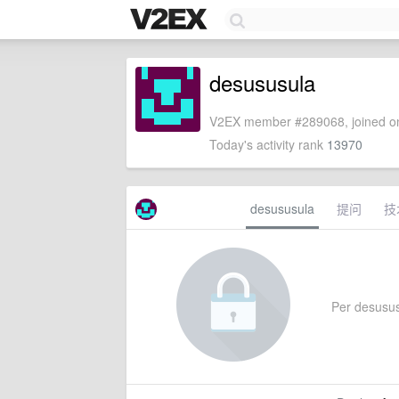
desususula
V2EX member #289068, joined on
Today's activity rank
13970
desususula
提问
技
Per desususu