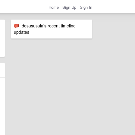
Home
Sign Up
Sign In
desususula's recent timeline
updates