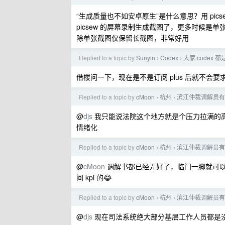
“生成质量也不如安卓原生”是什么意思？用 pi
picsew 的屏幕录制生成截图了，更多时候是单
除单张截图仅保留长截图，非常好用
Replied to a topic by
Sunyin
Codex
大家 codex 
›
›
借楼问一下，现在是不是订阅 plus 后就不会
Replied to a topic by
cMoon
杭州
滨江仲裁调解员有
›
›
@
djs
我只能说法院这个地方就是个压力拉满的
情绪化
Replied to a topic by
cMoon
杭州
滨江仲裁调解员有
›
›
@
cMoon
调解书都已经弄好了，临门一脚就可
间 kpi 的😂
Replied to a topic by
cMoon
杭州
滨江仲裁调解员有
›
›
@
djs
现在司法系统绝大部分基层工作人员都是