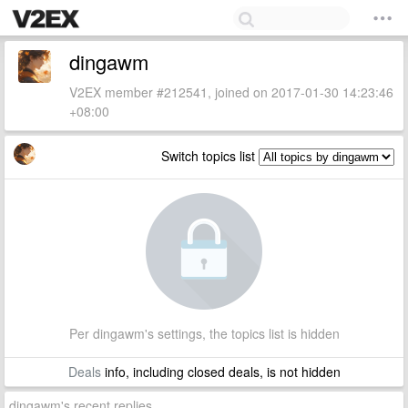
dingawm
V2EX member #212541, joined on 2017-01-30 14:23:46
+08:00
Switch topics list
Per dingawm's settings, the topics list is hidden
Deals
info, including closed deals, is not hidden
dingawm's recent replies