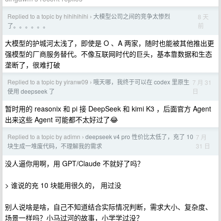
Replied to a topic by hihihihihi
大模型公司之间的竞争太惨烈
8 天
›
前
了。。。。。。
大模型的护城河太浅了，即使是 O 、A 两家，随时也能被其他推出更
强模型的厂商服务替代。不像互联网时代的巨头，基本靠数据和生态
垄断了，很难打破
Replied to a topic by yiranw09
哦天哪，我终于可以在 codex 里原生
7 月 31
›
日
使用 deepseek 了
暂时用的 reasonix 和 pi 接 DeepSeek 和 kimi K3 ，后面官方 Agent
出来这些 Agent 可能都不太好过了😂
Replied to a topic by adimn
deepseek v4 pro 性价比太低了，充了 10
7 月
›
31 日
块生成一堆废代码，不理解我的需求
没人逼你用啊，用 GPT/Claude 不就好了吗？
> 谁说的充 10 块能用很久的， 用过没
别人说啥是啥，自己不知道结合实际情况判断，需求大小、复杂度、
场景一样吗？小马过河的故事，小学学过没？