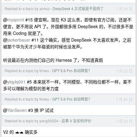
Replied to a topic by aimuz
DeepSeek 4 正式版是不是鸽了
7 月 30 日
›
@
myqonnt
#15 便宜啊，现在 K3 这么贵，即使有官方订阅，还是不
便宜，更不用说 API 了。外国都很多用 DeepSeek 的，不过很多不是
用来 Coding 就是了。
@
jackerbauer
#11 这个确实，感觉 DeepSeek 不太喜欢发声，之前
被那个华为天才少年碰瓷的时候也没发声。
听说最近在内测他们自己的 Harness 了，不知道真假
Replied to a topic by timwu
GPT 5.6 Pro 自动降智？
7 月 25 日
›
@
ylqylq001
#5 本来就不一样，不同模型、不同档位都不一样，差不
多可以理解为模型的思考力度
Replied to a topic by timwu
GPT 5.6 Pro 自动降智？
7 月 25 日
›
@
YanSeven
#3 换 IP 试试
Replied to a topic by yang59324
这事 V 友如何评价
7 月 23 日
›
V2 的 🐢🐢 确实多