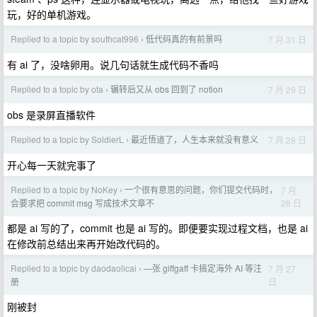
玩，好的单机游戏。
Replied to a topic by southcat996
低代码真的有前景吗
7 月 31 日
›
有 ai 了，没啥卵用。说几句话就生成代码不香吗
Replied to a topic by ota
辗转后又从 obs 回到了 notion
7 月 29 日
›
obs 是录屏直播软件
Replied to a topic by SoldierL
最近悟道了，人生本来就没有意义
7 月 28 日
›
开心每一天就完事了
Replied to a topic by NoKey
一个很有意思的问题，你们提交代码时，
7 月
›
28 日
会要求把 commit msg 写成技术文章不
都是 ai 写的了，commit 也是 ai 写的。即便要实现过程文档，也是 ai
在修改前总结出来再开始改代码的。
Replied to a topic by daodaolicai
—张 giffgaff 卡搞定海外 AI 等注
7 月 27
›
日
册
刚被封