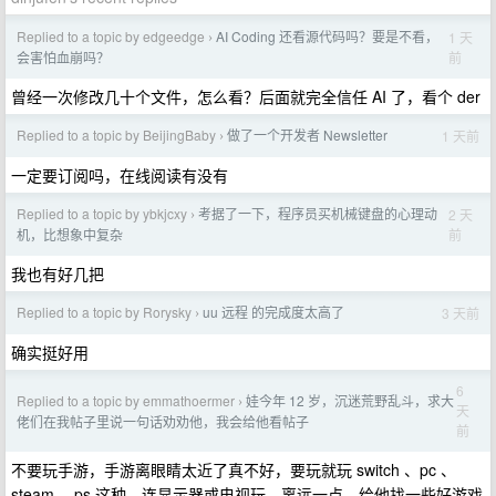
Replied to a topic by edgeedge
AI Coding 还看源代码吗？要是不看，
1 天
›
前
会害怕血崩吗？
曾经一次修改几十个文件，怎么看？后面就完全信任 AI 了，看个 der
Replied to a topic by BeijingBaby
做了一个开发者 Newsletter
1 天前
›
一定要订阅吗，在线阅读有没有
Replied to a topic by ybkjcxy
考据了一下，程序员买机械键盘的心理动
2 天
›
前
机，比想象中复杂
我也有好几把
Replied to a topic by Rorysky
uu 远程 的完成度太高了
3 天前
›
确实挺好用
6
Replied to a topic by emmathoermer
娃今年 12 岁，沉迷荒野乱斗，求大
›
天
佬们在我帖子里说一句话劝劝他，我会给他看帖子
前
不要玩手游，手游离眼睛太近了真不好，要玩就玩 switch 、pc 、
steam 、ps 这种，连显示器或电视玩，离远一点，给他找一些好游戏