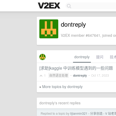
dontreply
V2EX member #647641, joined on
dontreply
提问
技
[求助]kaggle 中训练模型遇到的一些问题
1
自然语言处理
•
dontreply
•
Oct 17, 2023
More topics by dontreply
»
dontreply's recent replies
Replied to a topic by
lijianmin321
分享创造
V 站老
›
›