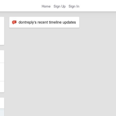
Home
Sign Up
Sign In
dontreply's recent timeline updates
3