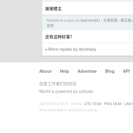
谢谢楼主
Replied to a topic by
lijianmin321
分享创造
备忘录+
›
›
会员
还有这种好事？
More replies by dontreply
»
About
·
Help
·
Advertise
·
Blog
·
API
创意工作者们的社区
World is powered by solitude
VERSION: 3.9.8.5 · 140ms ·
UTC 10:40
·
PVG 18:40
·
LAX 
♥ Do have faith in what you're doing.