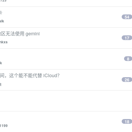
0723
卡
54
alk
无法使用 gemini
17
nkxs
8
ak
空间，这个能不能代替 iCloud？
26
q
18
1199