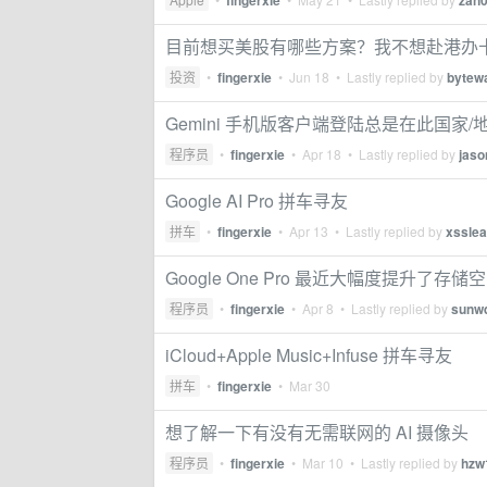
fingerxie
zan
目前想买美股有哪些方案？我不想赴港办
投资
•
fingerxie
•
Jun 18
• Lastly replied by
bytew
Gemini 手机版客户端登陆总是在此国家/地区
程序员
•
fingerxie
•
Apr 18
• Lastly replied by
jaso
Google AI Pro 拼车寻友
拼车
•
fingerxie
•
Apr 13
• Lastly replied by
xssle
Google One Pro 最近大幅度提升了存储
程序员
•
fingerxie
•
Apr 8
• Lastly replied by
sunw
iCloud+Apple Music+Infuse 拼车寻友
拼车
•
fingerxie
•
Mar 30
想了解一下有没有无需联网的 AI 摄像头
程序员
•
fingerxie
•
Mar 10
• Lastly replied by
hzw