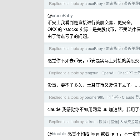
Replied to a topic by
crocoBaby
加密货币
最近美股
›
›
@
crocoBaby
币安上我看到是直接进行美股交易，更安全。
OKX 的 xstocks 实际上是美股代币，
由于滑点亏了的问题。
Replied to a topic by
crocoBaby
加密货币
最近美股
›
›
感觉你不如去币安，币安是实际上对接的美股交
Replied to a topic by
tengxun
OpenAI
ChatGPT
›
›
没事，要不了多久，土耳其币又贬值下去了。。
Replied to a topic by
boomer995
问与答
Claude 登
›
›
claude 我感觉你不如用网易 uu 加速器，我
Replied to a topic by
sickoo
投资
[富途] 大家资金是
›
›
@
idouble
感觉不如给 tqqq 或者 qqq ，不一