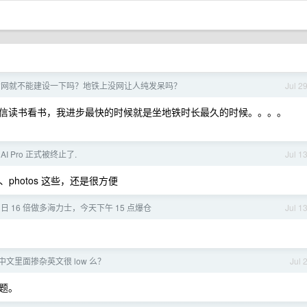
的网就不能建设一下吗？地铁上没网让人纯发呆吗？
Jul 2
信读书看书，我进步最快的时候就是坐地铁时长最久的时候。。。。
e AI Pro 正式被终止了.
Jul 1
、photos 这些，还是很方便
10 日 16 倍做多海力士，今天下午 15 点爆仓
Jul 1
文里面掺杂英文很 low 么？
Jul 
题。