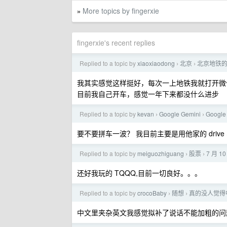
More topics by fingerxie
»
fingerxie's recent replies
Replied to a topic by
xiaoxiaodong
北京
北京地铁
›
›
我其实感觉这样挺好，每次一上地铁我就打开微
目前我自己开车，感觉一年下来都没什么进步
Replied to a topic by
kevan
Google Gemini
Googl
›
›
要不要拼车一波？ 我目前主要是用他家的 drive 
Replied to a topic by
meiguozhiguang
股票
7 月 
›
›
还好我玩的 TQQQ,目前一切良好。。。
Replied to a topic by
crocoBaby
随想
真的没人觉得中
›
›
中文里夹杂英文我感觉拟补了说话不能加粗的问