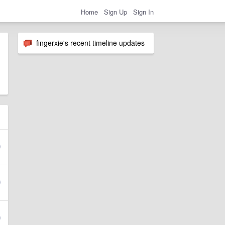
Home
Sign Up
Sign In
fingerxie's recent timeline updates