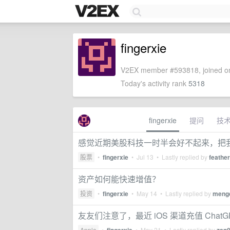
fingerxie
V2EX member #593818, joined on
Today's activity rank
5318
fingerxie
提问
技
感觉近期美股科技一时半会好不起来，把我的 Q
股票
•
fingerxie
•
Jul 13
• Lastly replied by
feathe
资产如何能快速增值？
投资
•
fingerxie
•
May 14
• Lastly replied by
meng
友友们注意了，最近 iOS 渠道充值 Chat
Apple
•
•
May 21
• Lastly replied by