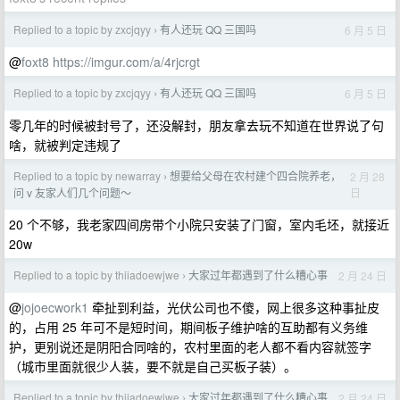
Replied to a topic by zxcjqyy
有人还玩 QQ 三国吗
6 月 5 日
›
@
foxt8
https://imgur.com/a/4rjcrgt
Replied to a topic by zxcjqyy
有人还玩 QQ 三国吗
6 月 5 日
›
零几年的时候被封号了，还没解封，朋友拿去玩不知道在世界说了句
啥，就被判定违规了
Replied to a topic by newarray
想要给父母在农村建个四合院养老，
2 月 28
›
日
问 v 友家人们几个问题～
20 个不够，我老家四间房带个小院只安装了门窗，室内毛坯，就接近
20w
Replied to a topic by thiiadoewjwe
大家过年都遇到了什么糟心事
2 月 24 日
›
@
jojoecwork1
牵扯到利益，光伏公司也不傻，网上很多这种事扯皮
的，占用 25 年可不是短时间，期间板子维护啥的互助都有义务维
护，更别说还是阴阳合同啥的，农村里面的老人都不看内容就签字
（城市里面就很少人装，要不就是自己买板子装）。
Replied to a topic by thiiadoewjwe
大家过年都遇到了什么糟心事
2 月 24 日
›