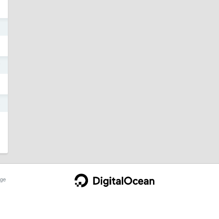
3
7
5
ge