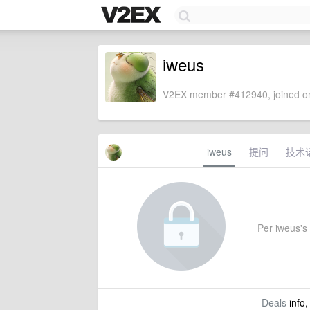
iweus
V2EX member #412940, joined on
iweus
提问
技术
Per iweus's s
Deals
info,