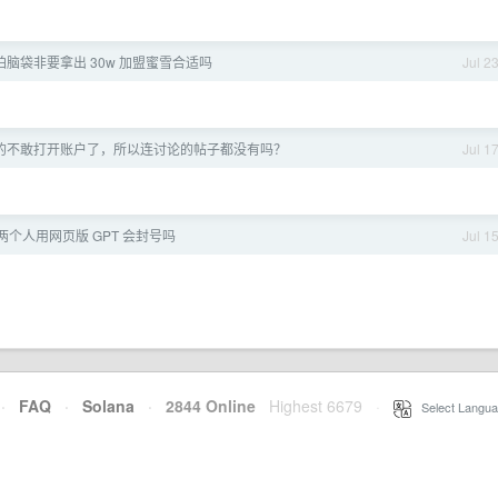
拍脑袋非要拿出 30w 加盟蜜雪合适吗
Jul 2
的不敢打开账户了，所以连讨论的帖子都没有吗？
Jul 1
 两个人用网页版 GPT 会封号吗
Jul 1
·
FAQ
·
Solana
·
2844 Online
Highest 6679
·
Select Langua