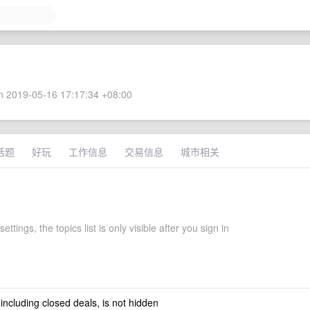
 2019-05-16 17:17:34 +08:00
话题
好玩
工作信息
交易信息
城市相关
ettings, the topics list is only visible after you sign in
 including closed deals, is not hidden