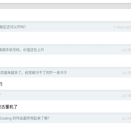
 的玻区还可以开吗？
5 days ag
美国手机号码，价值还在上升
Jul 3
基尼越来越多了。经常被冷不丁的吓一身冷汗
Jul 2
的
了
Jul 2
是古董机了
beCoding 的作品最终用起来了嘛？
Jul 2