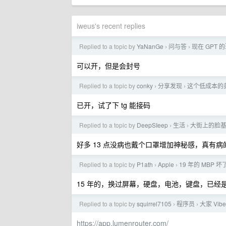
iweus's recent replies
Replied to a topic by
YaNanGe
问与答
现在 GPT
›
›
可以开，但是会封号
Replied to a topic by
conky
分享发现
这个低成本的
›
›
已开，试了下 tg 能接码
Replied to a topic by
DeepSIeep
生活
大街上的脸
›
›
好多 13 点没病也戴个口罩增加神秘感，真有病
Replied to a topic by
P1ath
Apple
19 年的 MBP 坏
›
›
15 年的，换过屏幕，硬盘，电池，键盘，已经
Replied to a topic by
squirrel7105
程序员
大家 Vi
›
›
https://app.lumenrouter.com/