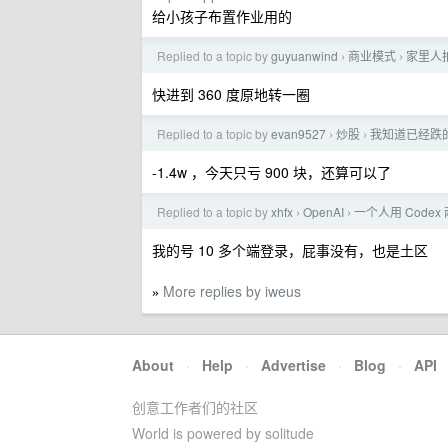
给小孩子布置作业用的
Replied to a topic by
guyuanwind
商业模式
家里人
›
›
快进到 360 度原地转一圈
Replied to a topic by
evan9527
炒股
我知道已经跌
›
›
-1.4w ，今天只亏 900 块，还算可以了
Replied to a topic by
xhfx
OpenAI
一个人用 Codex
›
›
我的号 10 多个端登录，屁事没有，也是土区
More replies by iweus
»
About
·
Help
·
Advertise
·
Blog
·
API
创意工作者们的社区
World is powered by solitude