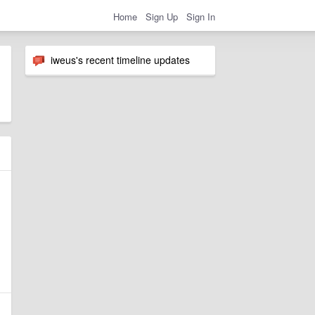
Home
Sign Up
Sign In
iweus's recent timeline updates