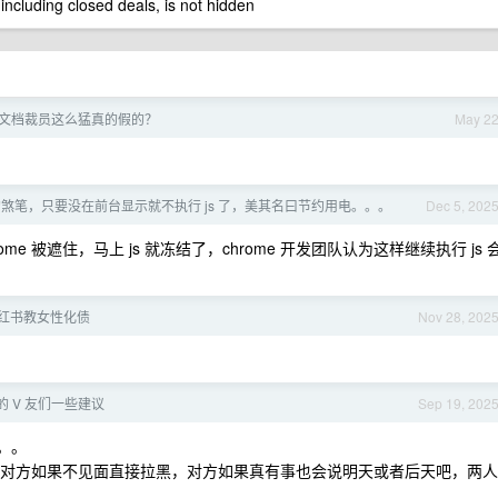
 including closed deals, is not hidden
文档裁员这么猛真的假的？
May 2
 真的煞笔，只要没在前台显示就不执行 js 了，美其名曰节约用电。。。
Dec 5, 202
me 被遮住，马上 js 就冻结了，chrome 开发团队认为这样继续执行 js 
红书教女性化债
Nov 28, 202
 V 友们一些建议
Sep 19, 202
。。
面，对方如果不见面直接拉黑，对方如果真有事也会说明天或者后天吧，两人