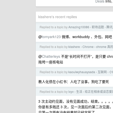
Deals
info,
kisshere's recent replies
Replied to a topic by
Amazing10086
职场话题
腾讯
›
›
@
tomyark123
微博、workbuddy 、外包、网吧
Replied to a topic by
kisshere
Chrome
chrome
›
›
@
Chatterleys
不是“长时间不打开”，是只要 chro
拖垮一座核电站
Replied to a topic by
kaouiwyhauaysada
互联网
小
›
›
教人化债在小红书：人吃了没事，狗吃了要死
Replied to a topic by
lxyv
生活
给正在相亲或谈恋爱的
›
›
3 次主动约见面，没有见面成功，结束。。。。
你是有多贱还 3 次，见一次面后约第二次见
见第一次面有没有结果就已经定死了