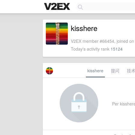
kisshere
V2EX member #66454, joined on 
Today's activity rank
15124
kisshere
提问
技
Per kisshere