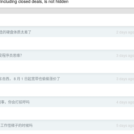
 including closed deals, is not hidden
造的硬盘体质太差了
2 days ag
变程序员思维？
3 days ag
击西， 8 月 1 日起宽带也偷偷涨价了
3 days ag
同事，你会打招呼吗
4 days ag
好工作怪梯子的时候吗
5 days ag