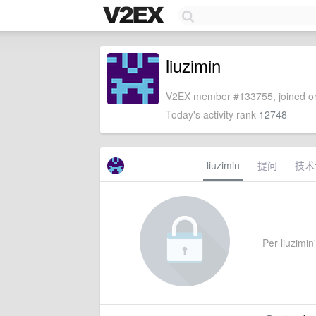
liuzimin
V2EX member #133755, joined on
Today's activity rank
12748
liuzimin
提问
技术
Per liuzimin'