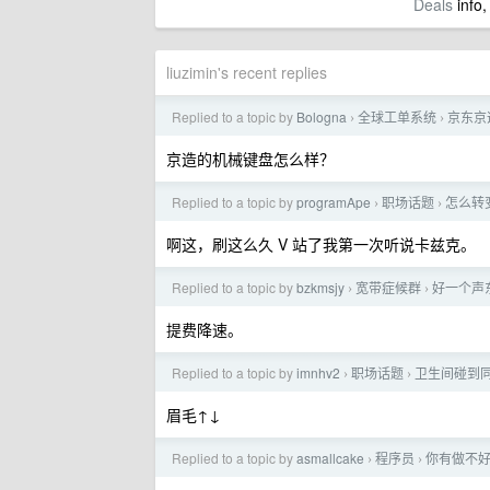
Deals
info,
liuzimin's recent replies
Replied to a topic by
Bologna
全球工单系统
京东京
›
›
京造的机械键盘怎么样？
Replied to a topic by
programApe
职场话题
怎么转
›
›
啊这，刷这么久 V 站了我第一次听说卡兹克。
Replied to a topic by
bzkmsjy
宽带症候群
好一个声东
›
›
提费降速。
Replied to a topic by
imnhv2
职场话题
卫生间碰到
›
›
眉毛↑↓
Replied to a topic by
asmallcake
程序员
你有做不
›
›