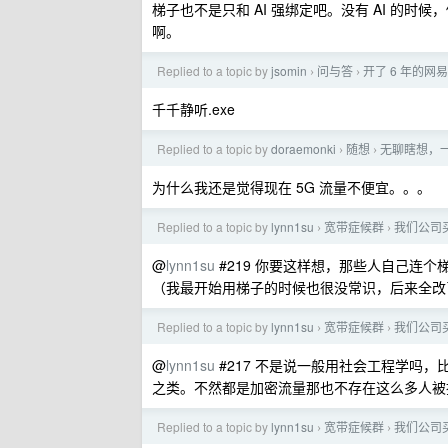
梯子也不是只和 AI 强绑定吧。没有 AI 的
啊。
Replied to a topic by
jsomin
问与答
开了 6 年的网
›
›
千千静听.exe
Replied to a topic by
doraemonki
随想
无聊瞎想，
›
›
为什么我还是觉得现在 5G 流量不便宜。。。
Replied to a topic by
lynn1su
宽带症候群
我们公司
›
›
@
lynn1su
#219 你要这样想，那些人自己连
（我最开始用梯子的时候也很没常识，后来全改
Replied to a topic by
lynn1su
宽带症候群
我们公司
›
›
@
lynn1su
#217 不是说一般用社会工程学吗
之类。不然都是加密流量那也不存在这么多人被
Replied to a topic by
lynn1su
宽带症候群
我们公司
›
›