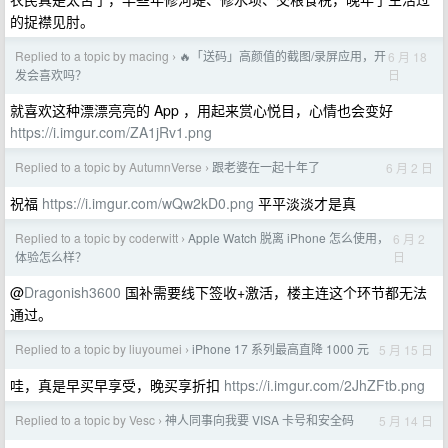
的捉襟见肘。
Replied to a topic by macing
🔥「送码」高颜值的截图/录屏应用，开
6 月 18
›
日
发会喜欢吗？
就喜欢这种漂漂亮亮的 App ，用起来赏心悦目，心情也会变好
https://i.imgur.com/ZA1jRv1.png
Replied to a topic by AutumnVerse
跟老婆在一起十年了
6 月 2 日
›
祝福
https://i.imgur.com/wQw2kD0.png
平平淡淡才是真
Replied to a topic by coderwitt
Apple Watch 脱离 iPhone 怎么使用，
6 月 2
›
日
体验怎么样？
@
Dragonish3600
国补需要线下签收+激活，楼主连这个环节都无法
通过。
Replied to a topic by liuyoumei
iPhone 17 系列最高直降 1000 元
5 月 15 日
›
哇，真是早买早享受，晚买享折扣
https://i.imgur.com/2JhZFtb.png
Replied to a topic by Vesc
神人同事向我要 VISA 卡号和安全码
5 月 14 日
›