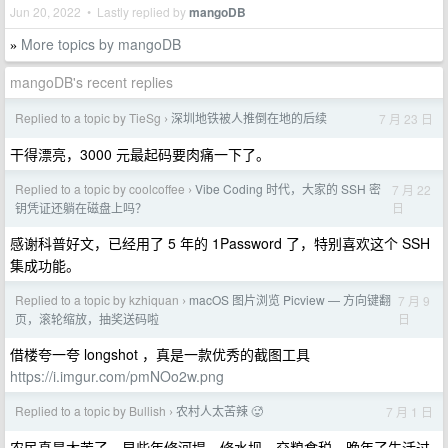
Jun 20, 2022 • Lastly replied by
mangoDB
More topics by mangoDB
»
mangoDB's recent replies
Replied to a topic by TieSg
深圳地铁被人推倒在地的后续
7 月 23 日
›
干得漂亮，3000 元最起码要肉痛一下了。
Replied to a topic by coolcoffee
Vibe Coding 时代，大家的 SSH 密
7 月 22
›
日
钥凭证还躺在磁盘上吗？
感谢科普好文，已经用了 5 年的 1Password 了，特别喜欢这个 SSH
集成功能。
Replied to a topic by kzhiquan
macOS 图片浏览 Picview — 方向键翻
7 月 9
›
日
页，滚轮缩放，抽奖送码啦
借楼夸一夸 longshot ，真是一款优秀的截图工具
https://i.imgur.com/pmNOo2w.png
Replied to a topic by Bullish
农村人太苦辣 🥵
7 月 1 日
›
农民真是太苦了，早些年修河堤、修水坝、交粮食税，晚年了生活过