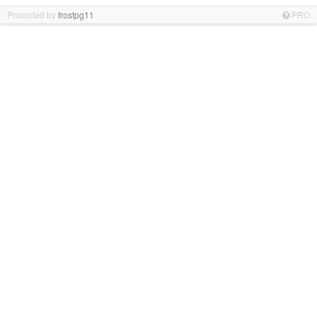
Promoted by
frostpg11
PRO