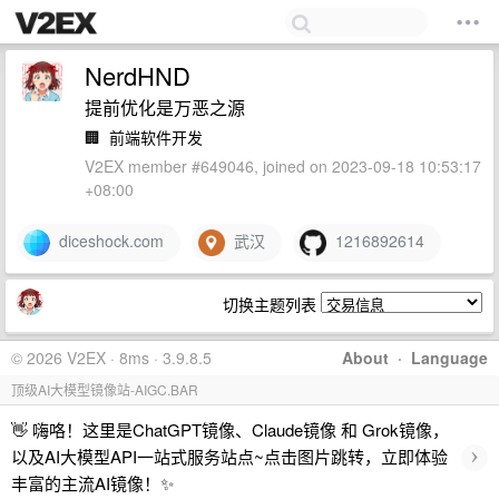
NerdHND
提前优化是万恶之源
🏢
前端软件开发
V2EX member #649046, joined on 2023-09-18 10:53:17
+08:00
diceshock.com
武汉
1216892614
切换主题列表
© 2026 V2EX · 8ms · 3.9.8.5
About
·
Language
顶级AI大模型镜像站-AIGC.BAR
👋 嗨咯！这里是ChatGPT镜像、Claude镜像 和 Grok镜像，
›
以及AI大模型API一站式服务站点~点击图片跳转，立即体验
丰富的主流AI镜像！✨