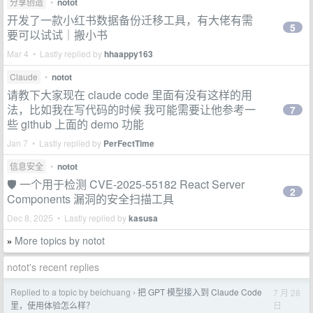
分享创造
•
notot
开发了一款小红书数据备份迁移工具，有大佬有需
5
要可以试试｜搬小书
Mar 4 • Lastly replied by
hhaappy163
Claude
•
notot
请教下大家现在 claude code 里面有没有这样的用
法，比如我在写代码的时候 我可能需要让他参考一
7
些 github 上面的 demo 功能
Jan 7 • Lastly replied by
PerFectTime
信息安全
•
notot
🛡️ 一个用于检测 CVE-2025-55182 React Server
2
Components 漏洞的安全扫描工具
Dec 8, 2025 • Lastly replied by
kasusa
More topics by notot
»
notot's recent replies
Replied to a topic by beichuang
把 GPT 模型接入到 Claude Code
7 月 28
›
日
里，​使用体验怎么样？​