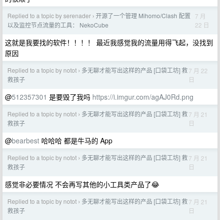
Replied to a topic by serenader
开源了一个管理 Mihomo/Clash 配置
7 月
›
22 日
以及监控节点流量的工具： NekoCube
这就是我要找的软件！！！！ 最近我感觉我的流量用得飞起，没找到
原因
Replied to a topic by notot
多无聊才能写出这样的产品 [口袋工坊] 救
7 月 22
›
日
救孩子
@
512357301
是要毁了我吗
https://i.imgur.com/agAJ0Rd.png
Replied to a topic by notot
多无聊才能写出这样的产品 [口袋工坊] 救
7 月 21
›
日
救孩子
@
bearbest
哈哈哈 都是牛马的 App
Replied to a topic by notot
多无聊才能写出这样的产品 [口袋工坊] 救
7 月 21
›
日
救孩子
感觉非必要情况 不会再写其他的小工具类产品了😂
Replied to a topic by notot
多无聊才能写出这样的产品 [口袋工坊] 救
7 月 21
›
日
救孩子