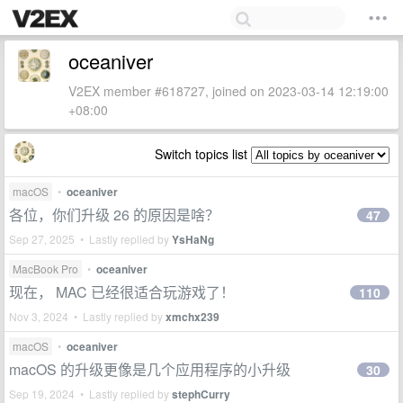
oceaniver
V2EX member #618727, joined on 2023-03-14 12:19:00
+08:00
Switch topics list
macOS
•
oceaniver
各位，你们升级 26 的原因是啥？
47
Sep 27, 2025 • Lastly replied by
YsHaNg
MacBook Pro
•
oceaniver
现在， MAC 已经很适合玩游戏了！
110
Nov 3, 2024 • Lastly replied by
xmchx239
macOS
•
oceaniver
macOS 的升级更像是几个应用程序的小升级
30
Sep 19, 2024 • Lastly replied by
stephCurry