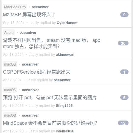
MacBook Pro
•
oceaniver
M2 MBP 屏幕出现坏点了
9
Sep 15, 2024 • Lastly replied by
Cyberlancet
Apple
•
oceaniver
游戏不在国区出售， steam 没有 mac 版， app
30
store 独占，怎样才能买到？
Apr 18, 2024 • Lastly replied by
akinoowari
macOS
•
oceaniver
CGPDFService 线程经常跑出来
1
Apr 7, 2024 • Lastly replied by
oceaniver
macOS
•
oceaniver
预览 打开 pdf，有些 pdf 无法显示里面的图片
6
Apr 16, 2023 • Lastly replied by
Sting1226
macOS
•
oceaniver
MindSpace 会不会是目前最顺滑的思维导图？
12
Apr 12, 2023 • Lastly replied by
intellectual