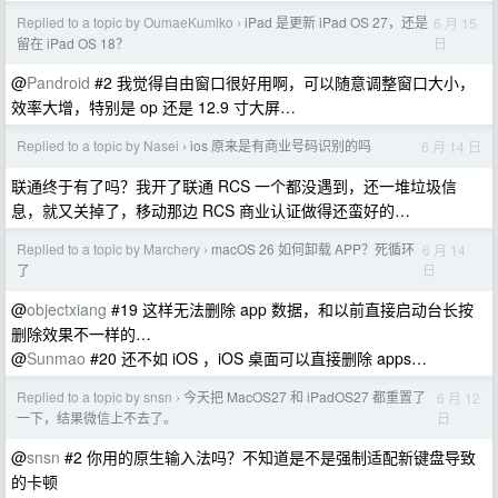
Replied to a topic by OumaeKumiko
iPad 是更新 iPad OS 27，还是
6 月 15
›
日
留在 iPad OS 18？
@
Pandroid
#2 我觉得自由窗口很好用啊，可以随意调整窗口大小，
效率大增，特别是 op 还是 12.9 寸大屏…
Replied to a topic by Nasei
ios 原来是有商业号码识别的吗
6 月 14 日
›
联通终于有了吗？我开了联通 RCS 一个都没遇到，还一堆垃圾信
息，就又关掉了，移动那边 RCS 商业认证做得还蛮好的…
Replied to a topic by Marchery
macOS 26 如何卸载 APP？死循环
6 月 14
›
日
了
@
objectxiang
#19 这样无法删除 app 数据，和以前直接启动台长按
删除效果不一样的…
@
Sunmao
#20 还不如 iOS ，iOS 桌面可以直接删除 apps…
Replied to a topic by snsn
今天把 MacOS27 和 iPadOS27 都重置了
6 月 12
›
日
一下，结果微信上不去了。
@
snsn
#2 你用的原生输入法吗？不知道是不是强制适配新键盘导致
的卡顿