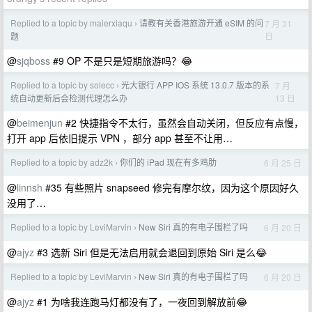
Replied to a topic by maierxiaqu
请教有关香港旅游开通 eSIM 的问
7 月 31
›
日
题
@
sjqboss
#9 OP 不是只是短期旅游吗？😂
Replied to a topic by solecc
光大银行 APP IOS 系统 13.0.7 版本的系
7 月
›
13 日
统自动更新后会检测代理怎么办
@
beimenjun
#2 快捷指令不太行，虽然会自动关闭，但反应有点慢，
打开 app 后依旧提示 VPN ，部分 app 甚至不让用…
Replied to a topic by adz2k
你们的 iPad 现在有多鸡肋
6 月 25 日
›
@
linnsh
#35 有些照片 snapseed 修完有摩尔纹，因为这个原因好久
没用了…
Replied to a topic by LeviMarvin
New Siri 真的有电子围栏了吗
6 月 20 日
›
@
ajyz
#3 选新 Siri 但是无法启用就会退回到原始 Siri 是么😂
Replied to a topic by LeviMarvin
New Siri 真的有电子围栏了吗
6 月 20 日
›
@
ajyz
#1 为啥我连跑马灯都没有了，一夜回到解放前😂