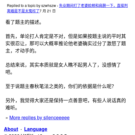
Replied to a topic by szwhszw
›
失业期间打了老婆脸颊和肩膀一下，直接判
离婚是不是太冤枉了
7 月 21 日
看了题主的描述。
首先，单论打人肯定是不对，但是如果按题主说的平时其
实很忍让，那可以大概率推论他老婆确实过分了激怒了题
主，才动手的。
总结来说，其实本质就是女人瞧不起男人了，没感情了
吧。
至于说题主春秋笔法之类的，你们的依据是什么呢？
另外，我觉得大家还是保持一点善意吧，有些人说话真的
难听。
»
More replies by silenceeeee
About
·
Language