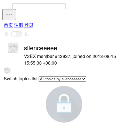
首页
注册
登录
silenceeeee
V2EX member #43937, joined on 2013-08-15
15:55:33 +08:00
Switch topics list