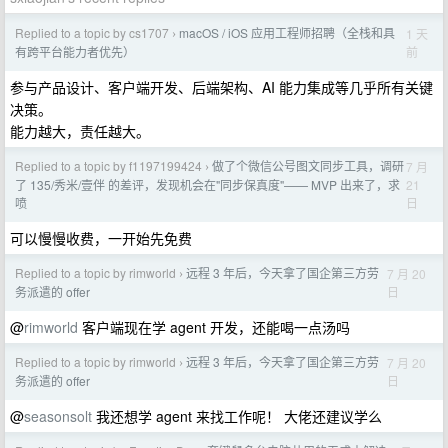
Replied to a topic by cs1707
macOS / iOS 应用工程师招聘（全栈和具
1 天
›
前
有跨平台能力者优先）
参与产品设计、客户端开发、后端架构、AI 能力集成等几乎所有关键
决策。
能力越大，责任越大。
Replied to a topic by f1197199424
做了个微信公号图文同步工具，调研
7 月
›
21
了 135/秀米/壹伴 的差评，发现机会在"同步保真度"—— MVP 出来了，求
日
喷
可以慢慢收费，一开始先免费
Replied to a topic by rimworld
远程 3 年后，今天拿了国企第三方劳
7 月 20
›
日
务派遣的 offer
@
rimworld
客户端现在学 agent 开发，还能喝一点汤吗
Replied to a topic by rimworld
远程 3 年后，今天拿了国企第三方劳
7 月 20
›
日
务派遣的 offer
@
seasonsolt
我还想学 agent 来找工作呢！ 大佬还建议学么