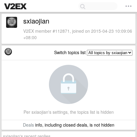
sxiaojian
V2EX member #112871, joined on 2015-04-23 10:09:06
+08:00
Switch topics list
Per sxiaojian's settings, the topics list is hidden
Deals
info, including closed deals, is not hidden
sxiaojian's recent replies