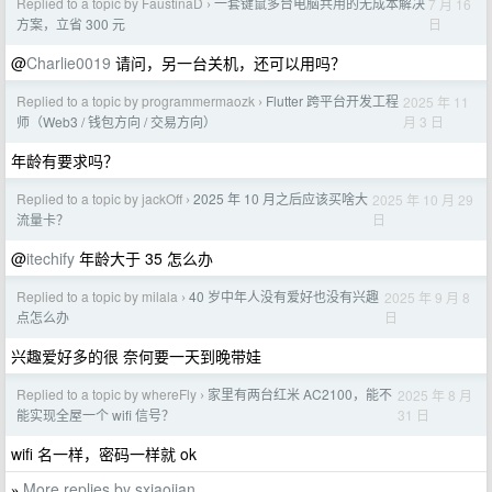
Replied to a topic by FaustinaD
一套键鼠多台电脑共用的无成本解决
7 月 16
›
日
方案，立省 300 元
@
Charlie0019
请问，另一台关机，还可以用吗？
Replied to a topic by programmermaozk
Flutter 跨平台开发工程
2025 年 11
›
月 3 日
师（Web3 / 钱包方向 / 交易方向）
年龄有要求吗？
Replied to a topic by jackOff
2025 年 10 月之后应该买啥大
2025 年 10 月 29
›
日
流量卡？
@
itechify
年龄大于 35 怎么办
Replied to a topic by milala
40 岁中年人没有爱好也没有兴趣
2025 年 9 月 8
›
日
点怎么办
兴趣爱好多的很 奈何要一天到晚带娃
Replied to a topic by whereFly
家里有两台红米 AC2100，能不
2025 年 8 月
›
31 日
能实现全屋一个 wifi 信号？
wifi 名一样，密码一样就 ok
More replies by sxiaojian
»