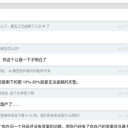
怎么了，搬瓦工已经换了三次 IP 了
Jun 2
页面很丑怎么办？
Jun 2
概念，你这个让我一下子明白了
到， AI 模型的护城河可能并不深
Jun 2
但是剩下的那 10%-20%就是无法逾越的天堑。
身份验证 -这个太夸张了吧
Jun 2
能等国产了……
型硬件成本下降 5-10 倍，我们的未来会是什么样的？
Jun 1
呢？”你在问一个目前还没有答案的问题，而你已经有了你自己的答案并且基