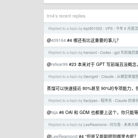
trn4's recent replies
Replied to a topic by
kqz901002
VPS
今年 6 月是
›
›
@
409164
#4 哪还有比这重要的事儿？
Replied to a topic by
hansonl
Codex
gpt 写前端
›
›
@
refear99
#23 本来对于 GPT 写前端丑没
Replied to a topic by
GeorgeV
Claude
从模型蒸馏想
›
›
蒸馏可以快速接近 80%甚至 90%的专项能力，
Replied to a topic by
tianjiyao
程序员
Claude 的
›
›
@
tsja
#6 OAI 和 GDM 也都要上这个，你只
Replied to a topic by
LeeReamond
问与答
未来大模
›
›
@
LeeReamond
#4 “但是又能聪明到哪里去