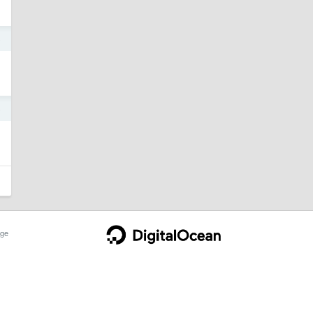
6
6
ge