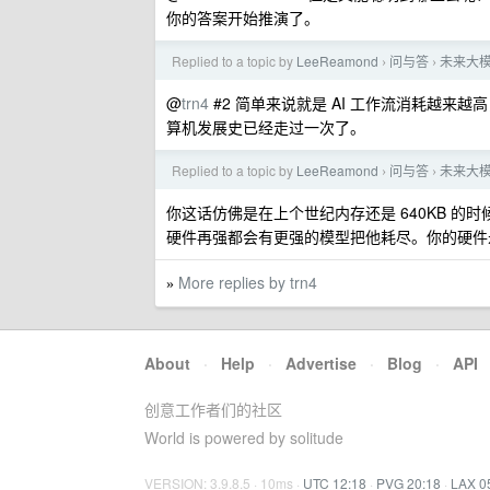
你的答案开始推演了。
Replied to a topic by
LeeReamond
问与答
未来大模
›
›
@
trn4
#2 简单来说就是 AI 工作流消耗越
算机发展史已经走过一次了。
Replied to a topic by
LeeReamond
问与答
未来大模
›
›
你这话仿佛是在上个世纪内存还是 640KB 的
硬件再强都会有更强的模型把他耗尽。你的硬件
More replies by trn4
»
About
·
Help
·
Advertise
·
Blog
·
API
创意工作者们的社区
World is powered by solitude
VERSION: 3.9.8.5 · 10ms ·
UTC 12:18
·
PVG 20:18
·
LAX 0