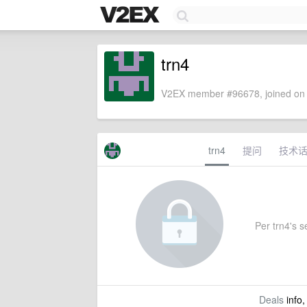
trn4
V2EX member #96678, joined on 
trn4
提问
技术
Per trn4's se
Deals
info,