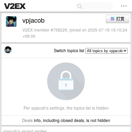
vpjacob
打赏
V2EX member #758229, joined on 2025-07-18 15:10:24
+08:00
Switch topics list
Per vpjacob's settings, the topics list is hidden
Deals
info, including closed deals, is not hidden
vpjacob's recent replies