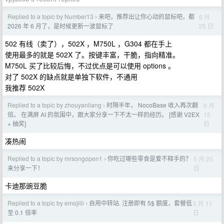
Replied to a topic by Number13
来吧，推荐出让你心动的鼠标吧，都
6 月
›
25 日
2026 年 6 月了，是时候更新一波鼠标了
502 有线（卖了），502X ，M750L ，G304 都在手上
使用最多的就是 502X 了。按键丰富，干脆，指向精准。
M750L 买了比较后悔，不过优点是可以使用 options 。
对了 502X 的缺点就是单独下软件，不通用
我推荐 502X
Replied to a topic by zhouyanliang
时隔半年， NocoBase 收入再次翻
6 月
›
15
倍。 在满屏 AI 的氛围中，跟大家分享一下不太一样的经历。 [感谢 V2EX
日
+ 抽奖]
凑热闹
Replied to a topic by mrsongopen1
你吃过哪些零食是爱不释手的？
5 月 20
›
日
来分享一下！
卡迪那豌豆脆
Replied to a topic by emojiiii
自用中转站. 注册即有 5$ 额度，套餐低
5 月 11
›
日
至 0.1 倍率