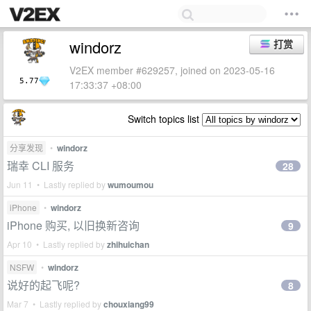
windorz
打赏
V2EX member #629257, joined on 2023-05-16
5.77
17:33:37 +08:00
Switch topics list
分享发现
•
windorz
瑞幸 CLI 服务
28
Jun 11 • Lastly replied by
wumoumou
iPhone
•
windorz
iPhone 购买, 以旧换新咨询
9
Apr 10 • Lastly replied by
zhihuichan
NSFW
•
windorz
说好的起飞呢?
8
Mar 7 • Lastly replied by
chouxiang99