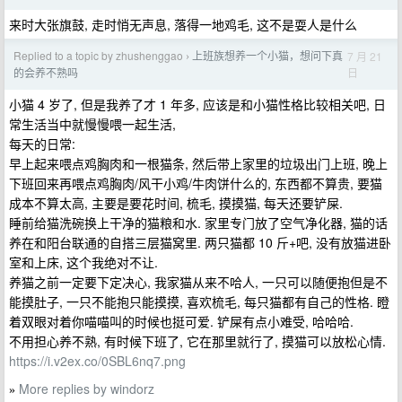
来时大张旗鼓, 走时悄无声息, 落得一地鸡毛, 这不是耍人是什么
Replied to a topic by zhushenggao
上班族想养一个小猫，想问下真
7 月 21
›
日
的会养不熟吗
小猫 4 岁了, 但是我养了才 1 年多, 应该是和小猫性格比较相关吧, 日
常生活当中就慢慢喂一起生活,
每天的日常:
早上起来喂点鸡胸肉和一根猫条, 然后带上家里的垃圾出门上班, 晚上
下班回来再喂点鸡胸肉/风干小鸡/牛肉饼什么的, 东西都不算贵, 要猫
成本不算太高, 主要是要花时间, 梳毛, 摸摸猫, 每天还要铲屎.
睡前给猫洗碗换上干净的猫粮和水. 家里专门放了空气净化器, 猫的话
养在和阳台联通的自搭三层猫窝里. 两只猫都 10 斤+吧, 没有放猫进卧
室和上床, 这个我绝对不让.
养猫之前一定要下定决心, 我家猫从来不哈人, 一只可以随便抱但是不
能摸肚子, 一只不能抱只能摸摸, 喜欢梳毛, 每只猫都有自己的性格. 瞪
着双眼对着你喵喵叫的时候也挺可爱. 铲屎有点小难受, 哈哈哈.
不用担心养不熟, 有时候下班了, 它在那里就行了, 摸猫可以放松心情.
https://i.v2ex.co/0SBL6nq7.png
More replies by windorz
»