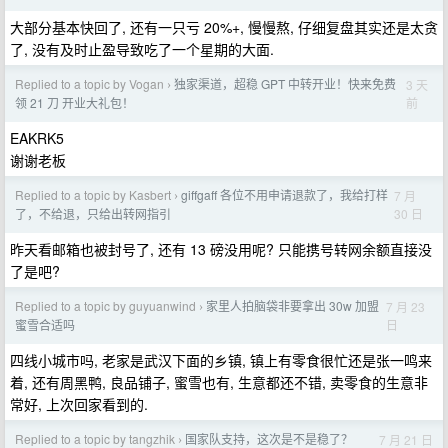
大部分基本快回了, 还有一只亏 20%+, 慢慢熬, 仔细复盘其实还是太贪
了, 没有及时止盈导致吃了一个星期的大面.
Replied to a topic by Vogan
独家渠道，超稳 GPT 中转开业！快来免费
3 天
›
前
领 21 刀 开业大礼包！
EAKRK5
谢谢老板
Replied to a topic by Kasbert
giffgaff 各位不用申请退款了，我给打样
7 月
›
30 日
了，不给退，只给出转网指引
昨天看邮箱也被封号了, 还有 13 磅没用呢? 只能携号转网余额直接没
了是吧?
Replied to a topic by guyuanwind
家里人拍脑袋非要拿出 30w 加盟
7 月 23
›
日
蜜雪合适吗
四线小城市吗, 老家是武汉下面的乡镇, 镇上有零食很忙还是张一鸣来
着, 还有周黑鸭, 良品铺子, 蜜雪也有, 生意都还不错, 卖零食的生意非
常好, 上次回家看到的.
Replied to a topic by tangzhik
国家队支持，这次是不是稳了？
7 月 21 日
›