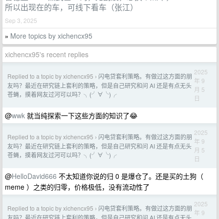
所以出现在的车，可线下看车（张江）
Sep 3, 2025
More topics by xichencx95
»
xichencx95's recent replies
2025
Replied to a topic by xichencx95
闪电贷套利策略。有做过这方面的朋
›
年 9
友吗？最近在研究链上套利的策略，但是自己研究和问 AI 还是有点无头
月 5
苍蝇，摸着网友过河可以吗？╮(╯∀╰)╭
日
@
wwk
就当纯探索一下这些方面的知识了😂
2025
Replied to a topic by xichencx95
闪电贷套利策略。有做过这方面的朋
›
年 9
友吗？最近在研究链上套利的策略，但是自己研究和问 AI 还是有点无头
月 5
苍蝇，摸着网友过河可以吗？╮(╯∀╰)╭
日
@
HelloDavid666
不太知道你说的归 0 是爆仓了。还是买的土狗（
meme ）之类的归零，价格极低，没有流动性了
2025
Replied to a topic by xichencx95
闪电贷套利策略。有做过这方面的朋
›
年 9
友吗？最近在研究链上套利的策略，但是自己研究和问 AI 还是有点无头