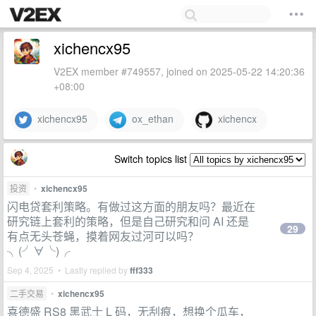
xichencx95
V2EX member #749557, joined on 2025-05-22 14:20:36
+08:00
xichencx95
ox_ethan
xichencx
Switch topics list
投资
•
xichencx95
闪电贷套利策略。有做过这方面的朋友吗？最近在
研究链上套利的策略，但是自己研究和问 AI 还是
29
有点无头苍蝇，摸着网友过河可以吗？
╮(╯∀╰)╭
Sep 4, 2025 • Lastly replied by
fff333
二手交易
•
xichencx95
喜德盛 RS8 黑武士 L 码，无刮痕，想换个瓜车，