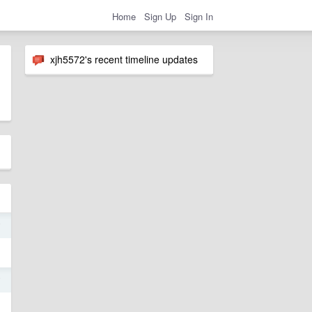
Home
Sign Up
Sign In
xjh5572's recent timeline updates
7
7