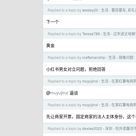
Replied to a topic by
wesley20
生活
要房要车, 彩礼
›
›
下一个
Replied to a topic by
Teresa789
生活
过年送丈母娘
›
›
黄金
Replied to a topic by
craftsmanship
生活
镜像问题
›
›
小红书男女对立问题，拒绝回答
Replied to a topic by
muyujinxi
生活
在某红薯电商
›
›
@
muyujinxi
逼谈
Replied to a topic by
muyujinxi
生活
在某红薯电商
›
›
先让商家开票，固定商家的法人主体身份，这个平
Replied to a topic by
dexlee2020
深圳
吃外卖腹泻
›
›