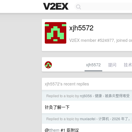
xjh5572
V2EX member #524977, joined on
xjh5572
提问
技术
xjh5572's recent replies
Replied to a topic by
rcj6056
健康
被鼻炎整得难受
›
›
针灸了解一下
Replied to a topic by
muxiaofei
计算机
2026 年
›
›
@
tthem
#1 臣附议