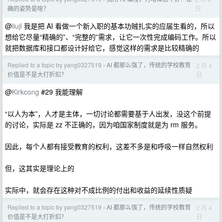
日
确的姿势是啥？
@
liujl
我是把 AI 看做一个新入职的基本功贼扎实的应届生看的，所以
想给它尽量“精确的”、“完整的”需求，让它一次性完成编码工作。所以
就把数据库和接口都设计好给它，感觉这样的需求是比较精确的
Replied to a topic by yang0327519
AI 都那么强了，传统的学校教育
2 月 4
›
日
价值是不是大打折扣？
@
Kirkcong
#29 我能理解
“以人为本”，人才是主体，一切讨论都需要基于人出发，没这个前提
的讨论，实际是 zz 不正确的，因为咱国家制度就是为 rm 服务。
因此，每个人都有接受教育的权利，这差不多是和呼吸一样自然权利
但，这其实是理论上的
实际中，就会存在这种对不成比例的付出和收益的延续性质疑
Replied to a topic by yang0327519
AI 都那么强了，传统的学校教育
2 月 4
›
日
价值是不是大打折扣？