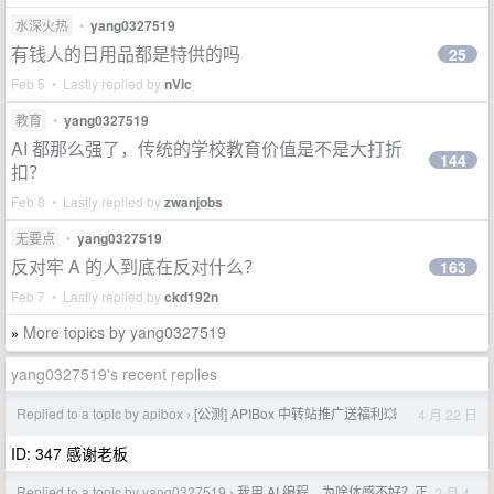
水深火热
•
yang0327519
有钱人的日用品都是特供的吗
25
Feb 5 • Lastly replied by
nVic
教育
•
yang0327519
AI 都那么强了，传统的学校教育价值是不是大打折
144
扣？
Feb 8 • Lastly replied by
zwanjobs
无要点
•
yang0327519
反对牢 A 的人到底在反对什么？
163
Feb 7 • Lastly replied by
ckd192n
More topics by yang0327519
»
yang0327519's recent replies
Replied to a topic by apibox
[公测] APIBox 中转站推广送福利💥
4 月 22 日
›
ID: 347 感谢老板
Replied to a topic by yang0327519
我用 AI 编程，为啥体感不好？正
2 月 4
›