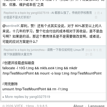
效、优雅、维护成本低”之类
Replied to a topic by yang0327519
AI 都那么强了，传统的学校教育
2 月 4
›
日
价值是不是大打折扣？
@
sentinelK
犀利，赞！还有个点其实没说，对于 80%甚至以上的人
来说，十几年的学习，整个社会付出的成本相对于其收益，是不是血
亏啊？如果是的话，那这个教育体系是不是需要做改变啊，或者说，
可能的应对方案是什么？
Replied to a topic by juniorzhou
请教一下各位如何在 Linux 环
2024 年 5 月
›
21 日
境下快速删除大量文件
//创建并挂载虚拟磁盘
fallocate -l 10G t.img && mkfs.ext4 t.img && mkdir
/tmp/TestMountPoint && mount -o loop t.img /tmp/TestMountPoint
//用完删除
umount /tmp/TestMountPoint && rm -f t.img
More replies by yang0327519
»
© 2026 V2EX · 19ms · 3.9.8.5
About
·
Language