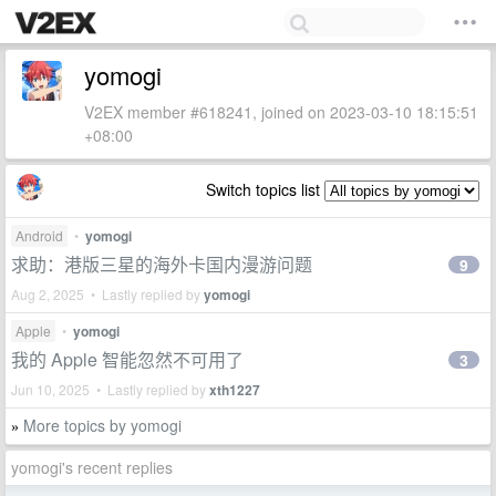
yomogi
V2EX member #618241, joined on 2023-03-10 18:15:51
+08:00
Switch topics list
Android
•
yomogi
求助：港版三星的海外卡国内漫游问题
9
Aug 2, 2025 • Lastly replied by
yomogi
Apple
•
yomogi
我的 Apple 智能忽然不可用了
3
Jun 10, 2025 • Lastly replied by
xth1227
More topics by yomogi
»
yomogi's recent replies