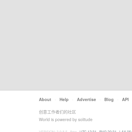
About
·
Help
·
Advertise
·
Blog
·
API
创意工作者们的社区
World is powered by solitude
VERSION: 3.9.8.5 · 8ms ·
UTC 12:31
·
PVG 20:31
·
LAX 05