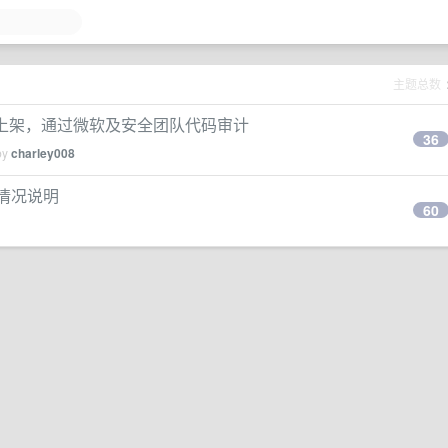
主题总数
dge 恢复上架，通过微软及安全团队代码审计
36
by
charley008
”的情况说明
60