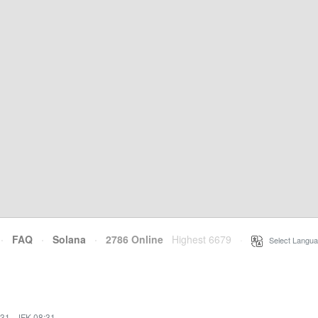
·
FAQ
·
Solana
·
2786 Online
Highest 6679
·
Select Langua
:31
·
JFK 08:31