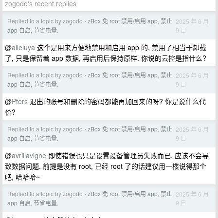
zogodo's recent replies
Replied to a topic by zogodo
zBox 免 root 禁用/启用 app, 禁止
2025 年 6 月
›
9 日
app 自启, 节省电量.
@
alleluya
这个是用来方便地禁用和启用 app 的, 禁用了相当于卸载
了, 只是保留着 app 数据, 再启用后保持原样. 你说的云控是指什么?
Replied to a topic by zogodo
zBox 免 root 禁用/启用 app, 禁止
2025 年 6 月
›
9 日
app 自启, 节省电量.
@
Pters
退出的账号和删除的密码都能再加回来的呀? 你是说什么代
价?
Replied to a topic by zogodo
zBox 免 root 禁用/启用 app, 禁止
2025 年 6 月
›
9 日
app 自启, 节省电量.
@
avrillavigne
即使错误也只是设置设备管理员失败而已, 应该不会导
致数据问题. 前提是没有 root, 已经 root 了的话建议用一楼说得那个
吧, 哈哈哈~
Replied to a topic by zogodo
zBox 免 root 禁用/启用 app, 禁止
2025 年 6 月
›
9 日
app 自启, 节省电量.