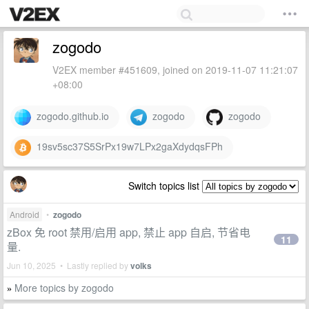
zogodo
V2EX member #451609, joined on 2019-11-07 11:21:07
+08:00
zogodo.github.io
zogodo
zogodo
19sv5sc37S5SrPx19w7LPx2gaXdydqsFPh
Switch topics list
Android
•
zogodo
zBox 免 root 禁用/启用 app, 禁止 app 自启, 节省电
11
量.
Jun 10, 2025 • Lastly replied by
volks
More topics by zogodo
»